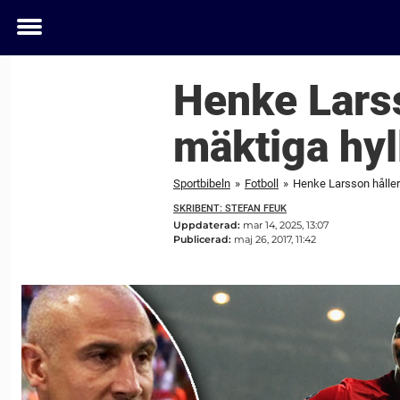
Toggle
menu
Henke Larsso
mäktiga hyll
Sportbibeln
»
Fotboll
»
Henke Larsson håller I
SKRIBENT: STEFAN FEUK
Uppdaterad:
mar 14, 2025, 13:07
Publicerad:
maj 26, 2017, 11:42