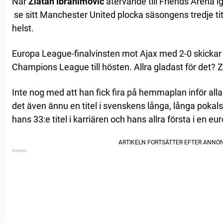
När
Zlatan Ibrahimovic
återvände till Friends Arena i
se sitt Manchester United plocka säsongens tredje tite
helst.
Europa League-finalvinsten mot Ajax med 2-0 skickar e
Champions League till hösten. Allra gladast för det? Zl
Inte nog med att han fick fira på hemmaplan inför all
det även ännu en titel i svenskens långa, långa pokals
hans 33:e titel i karriären och hans allra första i en eu