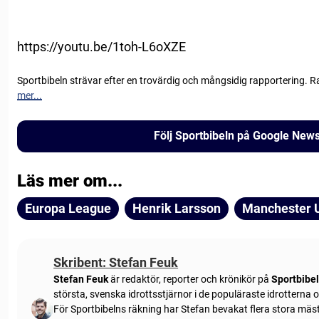
https://youtu.be/1toh-L6oXZE
Sportbibeln strävar efter en trovärdig och mångsidig rapportering. R
mer...
Följ Sportbibeln på Google New
Läs mer om...
Europa League
Henrik Larsson
Manchester 
Skribent: Stefan Feuk
Stefan Feuk
är redaktör, reporter och krönikör på
Sportbibe
största, svenska idrottsstjärnor i de populäraste idrotterna
För Sportbibelns räkning har Stefan bevakat flera stora mä