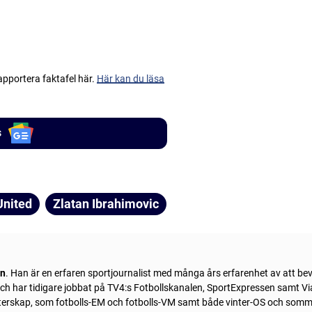
apportera faktafel här.
Här kan du läsa
s
United
Zlatan Ibrahimovic
ln
. Han är en erfaren sportjournalist med många års erfarenhet av att be
 och har tidigare jobbat på TV4:s Fotbollskanalen, SportExpressen samt Vi
sterskap, som fotbolls-EM och fotbolls-VM samt både vinter-OS och som