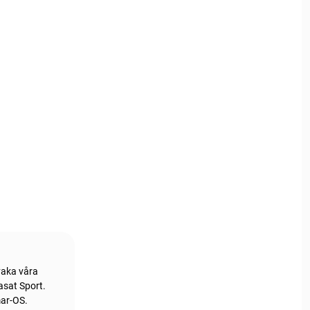
vaka våra
asat Sport.
mar-OS.