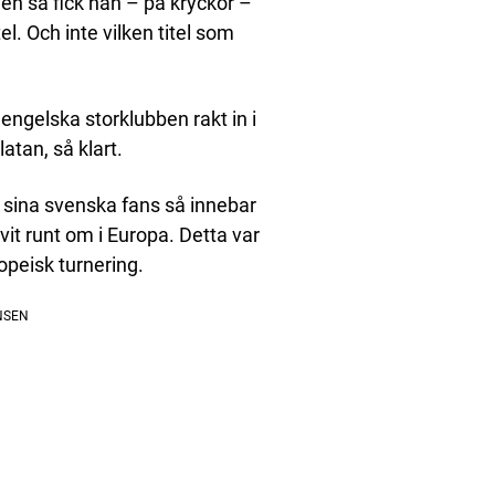
gen så fick han – på kryckor –
l. Och inte vilken titel som
ngelska storklubben rakt in i
atan, så klart.
a sina svenska fans så innebar
vit runt om i Europa. Detta var
ropeisk turnering.