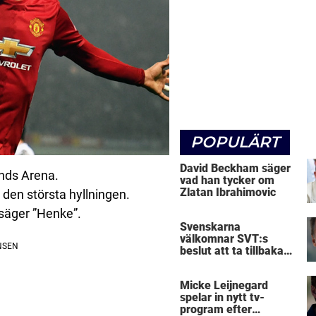
POPULÄRT
David Beckham säger
ends Arena.
vad han tycker om
Zlatan Ibrahimovic
den största hyllningen.
 säger ”Henke”.
Svenskarna
välkomnar SVT:s
beslut att ta tillbaka
Micke Leijnegard
Micke Leijnegard
spelar in nytt tv-
program efter