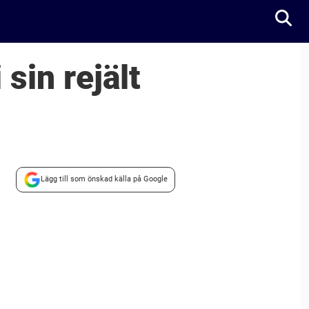
sin rejält
Lägg till som önskad källa på Google