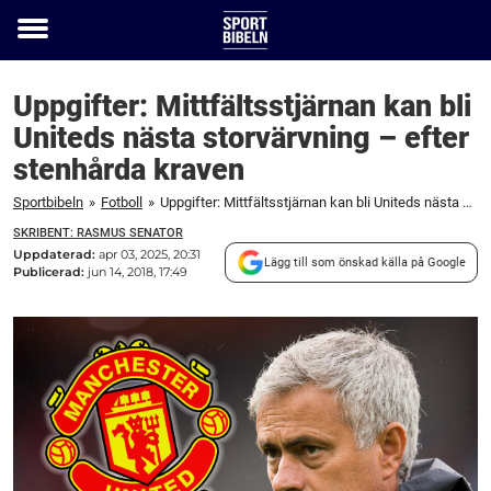
Toggle
menu
Uppgifter: Mittfältsstjärnan kan bli
Uniteds nästa storvärvning – efter
stenhårda kraven
Sportbibeln
»
Fotboll
»
Uppgifter: Mittfältsstjärnan kan bli Uniteds nästa storvärvning – efter stenhårda kraven
SKRIBENT: RASMUS SENATOR
Uppdaterad:
apr 03, 2025, 20:31
Lägg till som önskad källa på Google
Publicerad:
jun 14, 2018, 17:49