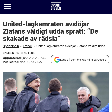
Toggle
menu
United-lagkamraten avslöjar
Zlatans väldigt udda spratt: ”De
skakade av rädsla”
Sportbibeln
»
Fotboll
»
United-lagkamraten avslöjar Zlatans väldigt udda spratt: "De skakade av rädsla"
SKRIBENT: STEFAN FEUK
Uppdaterad:
jun 02, 2025, 12:36
Lägg till som önskad källa på Google
Publicerad:
dec 06, 2017, 13:59