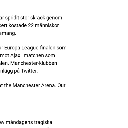
r spridit stor skräck genom
sert kostade 22 människor
nemang.
r är Europa League-finalen som
s mot Ajax i matchen som
alen. Manchester-klubben
inlägg på Twitter.
 at the Manchester Arena. Our
av måndagens tragiska