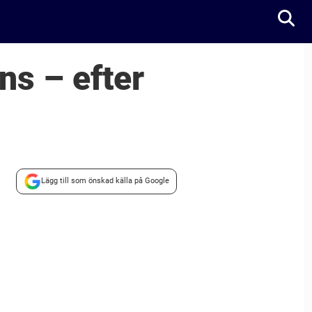
ans – efter
Lägg till som önskad källa på Google