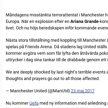
Måndagens misstänkta terrorattentat i Manchester ha
Europa. När en explosion efter en
Ariana Grande
-kon
livet. Och nu höjs beredskapen inför kommande eve
Nästa stora tillställning med koppling till Mancheste
spelas på Friends Arena. Då stadens lag United ställ
kommer avgöra vem som får lyfta den åtråvärda pok
uttrycker i dag sina tankar till de drabbade genom ett 
We are deeply shocked by last night’s terrible events
thoughts and prayers go out to all those affected.
— Manchester United (@ManUtd)
23 maj 2017
Nu kommer
Uefa
med ny information med anledning 