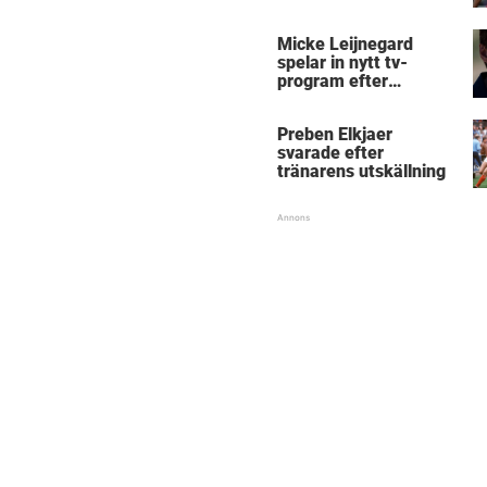
Micke Leijnegard
spelar in nytt tv-
program efter
Mästarnas mästare
Preben Elkjaer
svarade efter
tränarens utskällning