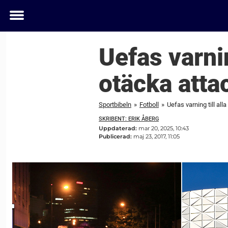
Toggle
menu
Uefas varnin
otäcka atta
Sportbibeln
»
Fotboll
»
Uefas varning till al
SKRIBENT: ERIK ÅBERG
Uppdaterad:
mar 20, 2025, 10:43
Publicerad:
maj 23, 2017, 11:05