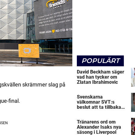
POPULÄRT
David Beckham säger
vad han tycker om
Zlatan Ibrahimovic
gskvällen skrämmer slag på
Svenskarna
ue-final.
välkomnar SVT:s
beslut att ta tillbaka
Micke Leijnegard
Tränarens ord om
Alexander Isaks nya
säsong i Liverpool