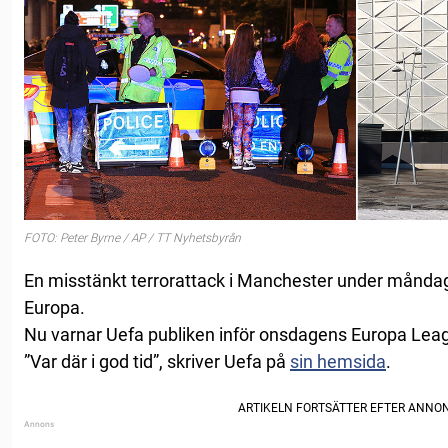
FOTO: Peter Byrne / AP / TT Nyhetsbyrån
En misstänkt terrorattack i Manchester under månda
Europa.
Nu varnar Uefa publiken inför onsdagens Europa Leag
”Var där i god tid”, skriver Uefa på
sin hemsida
.