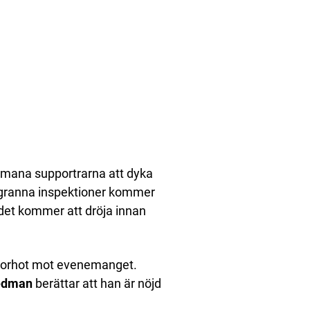
ppmana supportrarna att dyka
oggranna inspektioner kommer
 det kommer att dröja innan
errorhot mot evenemanget.
redman
berättar att han är nöjd