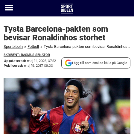
Toggle
menu
Tysta Barcelona-pakten som
bevisar Ronaldinhos storhet
Sportbibeln
»
Fotboll
»
Tysta Barcelona-pakten som bevisar Ronaldinhos storhet
SKRIBENT: RASMUS SENATOR
Uppdaterad:
maj 14, 2025, 07:52
Lägg till som önskad källa på Google
Publicerad:
maj 19, 2017, 09:00