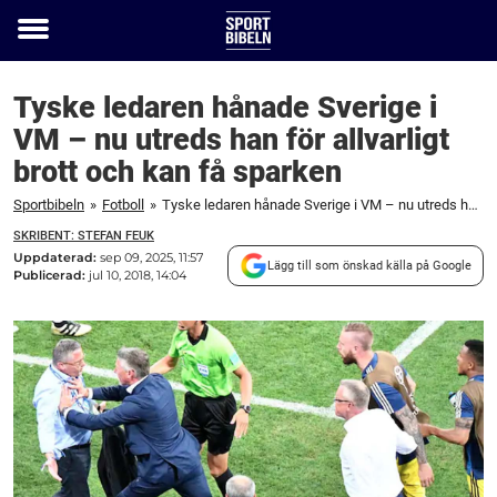
Toggle
menu
Tyske ledaren hånade Sverige i
VM – nu utreds han för allvarligt
brott och kan få sparken
Sportbibeln
»
Fotboll
»
Tyske ledaren hånade Sverige i VM – nu utreds han för allvarligt brott och kan få sparken
SKRIBENT: STEFAN FEUK
Uppdaterad:
sep 09, 2025, 11:57
Lägg till som önskad källa på Google
Publicerad:
jul 10, 2018, 14:04