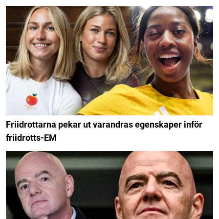
Friidrottarna pekar ut varandras egenskaper inför
friidrotts-EM