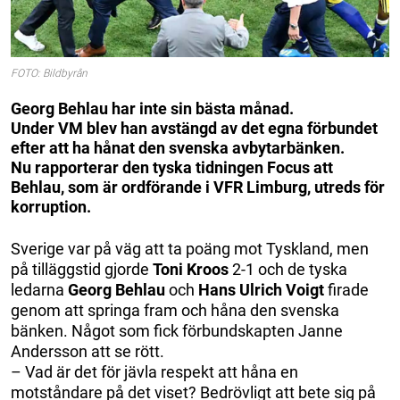
FOTO: Bildbyrån
Georg Behlau har inte sin bästa månad.
Under VM blev han avstängd av det egna förbundet
efter att ha hånat den svenska avbytarbänken.
Nu rapporterar den tyska tidningen Focus att
Behlau, som är ordförande i VFR Limburg, utreds för
korruption.
Sverige var på väg att ta poäng mot Tyskland, men
på tilläggstid gjorde
Toni Kroos
2-1 och de tyska
ledarna
Georg Behlau
och
Hans Ulrich Voigt
firade
genom att springa fram och håna den svenska
bänken. Något som fick förbundskapten Janne
Andersson att se rött.
– Vad är det för jävla respekt att håna en
motståndare på det viset? Bedrövligt att bete sig på