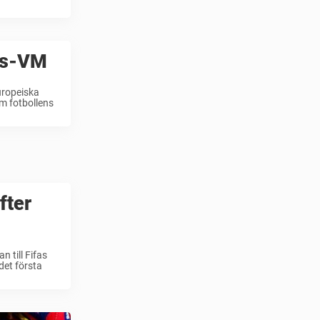
lls-VM
Europeiska
om fotbollens
fter
 till Fifas
det första