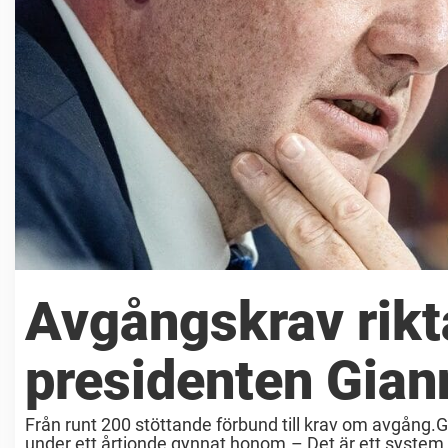
Avgångskrav rikt
presidenten Giann
Från runt 200 stöttande förbund till krav om avgång.Gi
under ett årtionde gynnat honom.– Det är ett system h