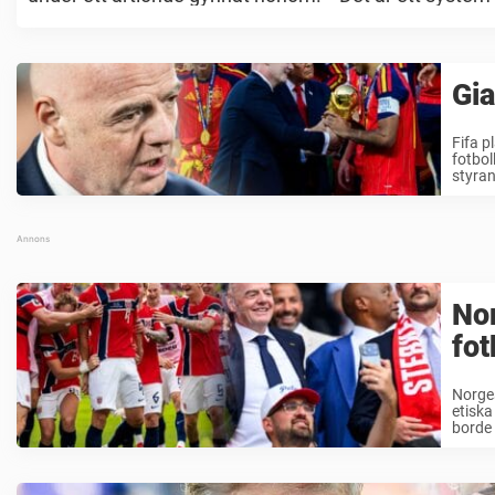
Gia
Fifa p
fotbol
styran
Nor
fo
Norges
etiska
borde 