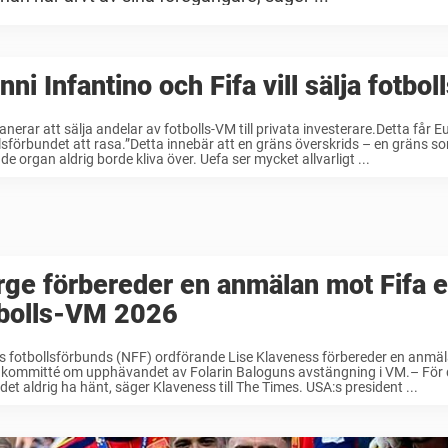
nni Infantino och Fifa vill sälja fotbo
lanerar att sälja andelar av fotbolls-VM till privata investerare.Detta får 
lsförbundet att rasa.”Detta innebär att en gräns överskrids – en gräns s
de organ aldrig borde kliva över. Uefa ser mycket allvarligt ...
ge förbereder en anmälan mot Fifa e
tbolls-VM 2026
 fotbollsförbunds (NFF) ordförande Lise Klaveness förbereder en anmälan
 kommitté om upphävandet av Folarin Baloguns avstängning i VM.– För 
det aldrig ha hänt, säger Klaveness till The Times. USA:s president ...