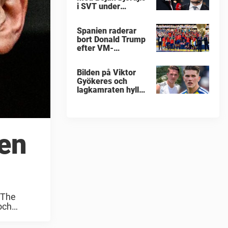
i SVT under
fotbolls-VM
Spanien raderar
bort Donald Trump
efter VM-
guldfirandet
Bilden på Viktor
Gyökeres och
lagkamraten hyllas
nu stort
len
 The
och