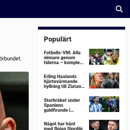
Populärt
Fotbolls-VM: Alla
vinnare genom
förbundet.
tiderna – komplett
lista
Erling Haalands
hjärtevärmande
hyllning till Zlatan
Ibrahimovic
Storbråket under
Spaniens
guldfirande i
fotbolls-VM i natt:
"Äckligt"
Något har hänt
med Bojan Djordjic