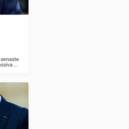
n senaste
siva ...