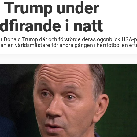
d Trump under
firande i natt
var Donald Trump där och förstörde deras ögonblick.USA-
Spanien världsmästare för andra gången i herrfotbollen efter