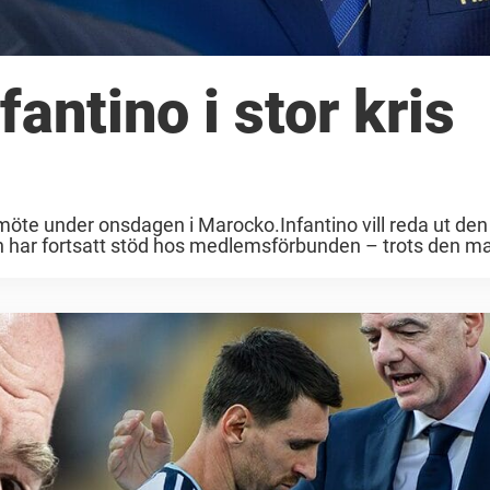
fantino i stor kris
M
rismöte under onsdagen i Marocko.Infantino vill reda ut de
n har fortsatt stöd hos medlemsförbunden – trots den mas