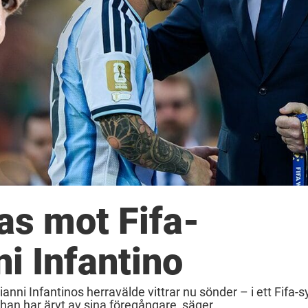
as mot Fifa-
i Infantino
anni Infantinos herravälde vittrar nu sönder – i ett Fifa
an har ärvt av sina föregångare, säger ...