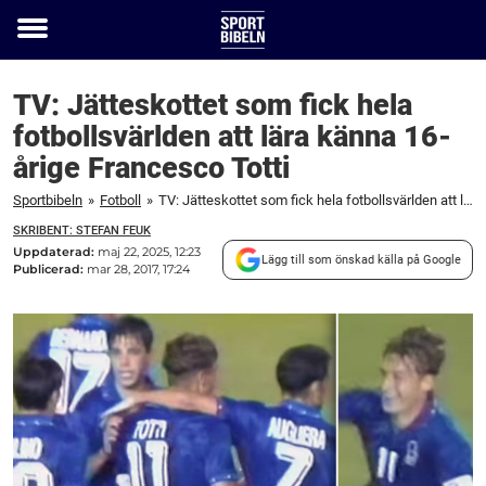
Toggle
menu
TV: Jätteskottet som fick hela
fotbollsvärlden att lära känna 16-
årige Francesco Totti
Sportbibeln
»
Fotboll
»
TV: Jätteskottet som fick hela fotbollsvärlden att lära känna 16-årige Francesco Totti
SKRIBENT: STEFAN FEUK
Uppdaterad:
maj 22, 2025, 12:23
Lägg till som önskad källa på Google
Publicerad:
mar 28, 2017, 17:24