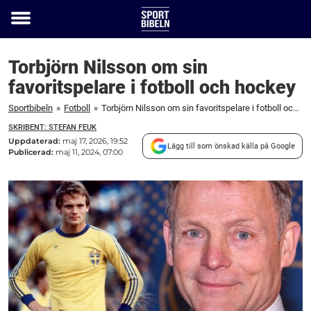
Toggle
menu
Torbjörn Nilsson om sin
favoritspelare i fotboll och hockey
Sportbibeln
»
Fotboll
»
Torbjörn Nilsson om sin favoritspelare i fotboll och hockey
SKRIBENT: STEFAN FEUK
Uppdaterad:
maj 17, 2026, 19:52
Lägg till som önskad källa på Google
Publicerad:
maj 11, 2024, 07:00