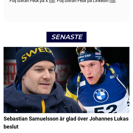
Följ Stefan Feuk på X
här
.
Följ Stefan Feuk på LinkedIn
här
.
SENASTE
Sebastian Samuelsson är glad över Johannes Lukas
beslut