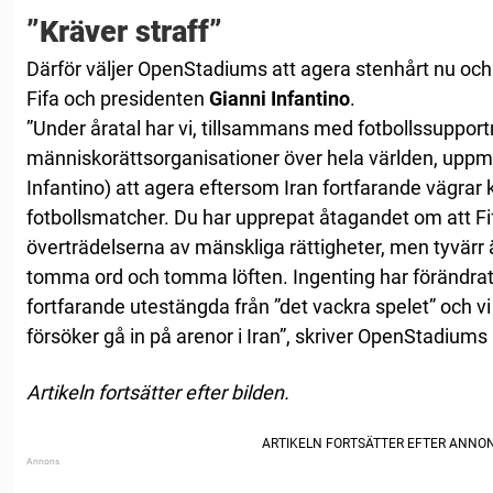
”Kräver straff”
Därför väljer OpenStadiums att agera stenhårt nu och ha
Fifa och presidenten
Gianni Infantino
.
”Under åratal har vi, tillsammans med fotbollssupport
människorättsorganisationer över hela världen, uppma
Infantino) att agera eftersom Iran fortfarande vägrar k
fotbollsmatcher. Du har upprepat åtagandet om att Fi
överträdelserna av mänskliga rättigheter, men tyvärr ä
tomma ord och tomma löften. Ingenting har förändrats
fortfarande utestängda från ”det vackra spelet” och vi
försöker gå in på arenor i Iran”, skriver OpenStadiums i
Artikeln fortsätter efter bilden.