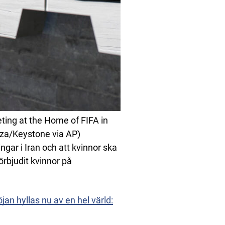
eting at the Home of FIFA in
anza/Keystone via AP)
ingar i Iran och att kvinnor ska
örbjudit kvinnor på
jan hyllas nu av en hel värld: