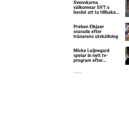
Svenskarna
välkomnar SVT:s
beslut att ta tillbaka
Micke Leijnegard
Preben Elkjaer
svarade efter
tränarens utskällning
Micke Leijnegard
spelar in nytt tv-
program efter
Mästarnas mästare