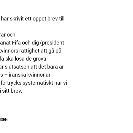
r skrivit ett öppet brev till
rar och
nat Fifa och dig (president
vinnors rättighet att gå på
fa ska lösa de grova
r slutsatsen att det bara är
 – iranska kvinnor är
 förtrycks systematiskt när vi
 sitt brev.