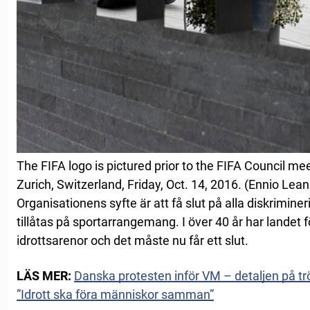
The FIFA logo is pictured prior to the FIFA Council me
Zurich, Switzerland, Friday, Oct. 14, 2016. (Ennio Le
Organisationens syfte är att få slut på alla diskriminer
tillåtas på sportarrangemang. I över 40 år har landet f
idrottsarenor och det måste nu får ett slut.
LÄS MER:
Danska protesten inför VM – detaljen på trö
”Idrott ska föra människor samman”