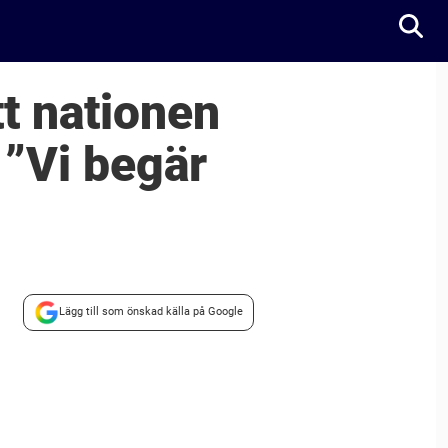
tt nationen
 ”Vi begär
Lägg till som önskad källa på Google