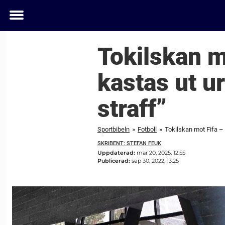
Toggle
menu
Tokilskan m
kastas ut ur
straff”
Sportbibeln
»
Fotboll
»
Tokilskan mot Fifa – k
SKRIBENT: STEFAN FEUK
Uppdaterad:
mar 20, 2025, 12:55
Publicerad:
sep 30, 2022, 13:25