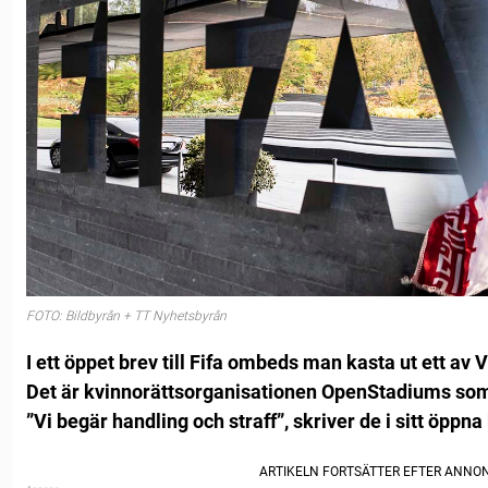
FOTO: Bildbyrån + TT Nyhetsbyrån
I ett öppet brev till Fifa ombeds man kasta ut ett av
Det är kvinnorättsorganisationen OpenStadiums som 
”Vi begär handling och straff”, skriver de i sitt öppna