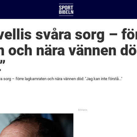
llis svåra sorg – fö
 och nära vännen dö
”
 sorg – förre lagkamraten och nära vännen död: "Jag kan inte förstå..."