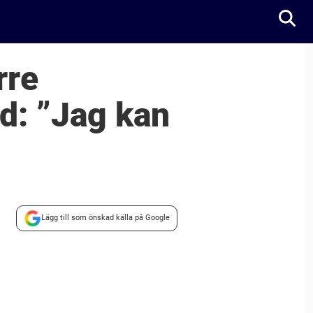
rre
d: ”Jag kan
Lägg till som önskad källa på Google