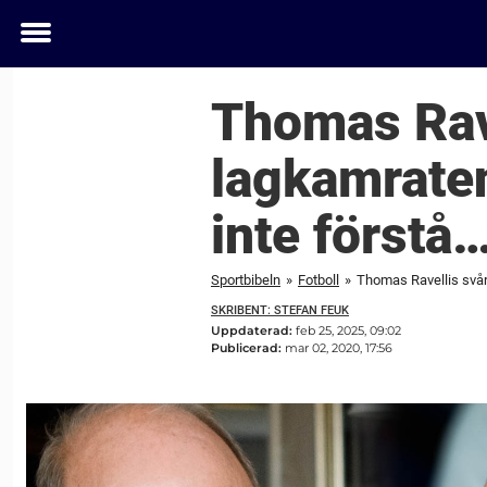
Toggle
menu
Thomas Rave
lagkamraten
inte förstå…
Sportbibeln
»
Fotboll
»
Thomas Ravellis svåra
SKRIBENT: STEFAN FEUK
Uppdaterad:
feb 25, 2025, 09:02
Publicerad:
mar 02, 2020, 17:56