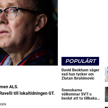
POPULÄRT
David Beckham säger
vad han tycker om
Zlatan Ibrahimovic
domen ALS.
Svenskarna
avelli till lokaltidningen GT.
välkomnar SVT:s
beslut att ta tillbaka
Micke Leijnegard