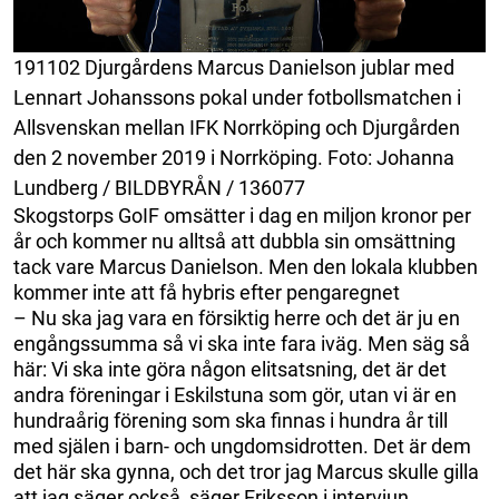
191102 Djurgårdens Marcus Danielson jublar med
Lennart Johanssons pokal under fotbollsmatchen i
Allsvenskan mellan IFK Norrköping och Djurgården
den 2 november 2019 i Norrköping. Foto: Johanna
Lundberg / BILDBYRÅN / 136077
Skogstorps GoIF omsätter i dag en miljon kronor per
år och kommer nu alltså att dubbla sin omsättning
tack vare Marcus Danielson. Men den lokala klubben
kommer inte att få hybris efter pengaregnet
– Nu ska jag vara en försiktig herre och det är ju en
engångssumma så vi ska inte fara iväg. Men säg så
här: Vi ska inte göra någon elitsatsning, det är det
andra föreningar i Eskilstuna som gör, utan vi är en
hundraårig förening som ska finnas i hundra år till
med själen i barn- och ungdomsidrotten. Det är dem
det här ska gynna, och det tror jag Marcus skulle gilla
att jag säger också, säger Eriksson i intervjun.