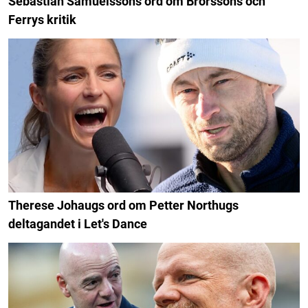
Sebastian Samuelssons ord om Brorssons och
Ferrys kritik
Therese Johaugs ord om Petter Northugs
deltagandet i Let's Dance