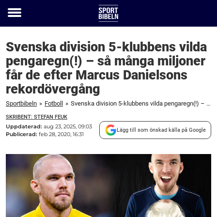
Toggle
menu
Svenska division 5-klubbens vilda
pengaregn(!) – så många miljoner
får de efter Marcus Danielsons
rekordövergång
Sportbibeln
»
Fotboll
»
Svenska division 5-klubbens vilda pengaregn(!) – så många miljoner får de efter Marcus Danielsons rekordövergång
SKRIBENT: STEFAN FEUK
Uppdaterad:
aug 23, 2025, 09:03
Lägg till som önskad källa på Google
Publicerad:
feb 28, 2020, 16:31