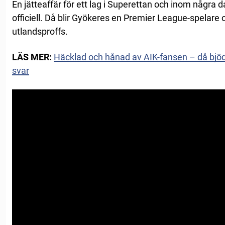
En jätteaffär för ett lag i Superettan och inom några 
officiell. Då blir Gyökeres en Premier League-spelare
utlandsproffs.
LÄS MER:
Häcklad och hånad av AIK-fansen – då bjöd
svar