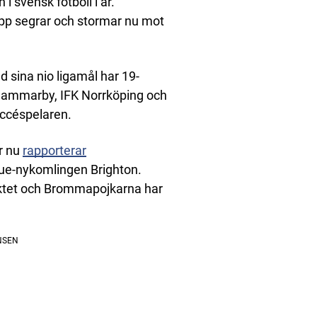
i svensk fotboll i år.
upp segrar och stormar nu mot
 sina nio ligamål har 19-
, Hammarby, IFK Norrköping och
succéspelaren.
ör nu
rapporterar
gue-nykomlingen Brighton.
aktet och Brommapojkarna har