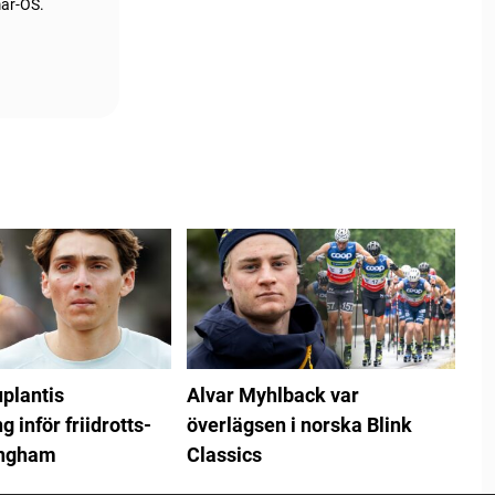
mar-OS.
plantis
Alvar Myhlback var
 inför friidrotts-
överlägsen i norska Blink
ingham
Classics