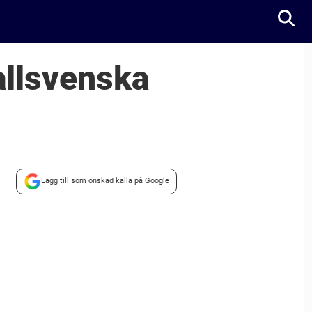
allsvenska
Lägg till som önskad källa på Google