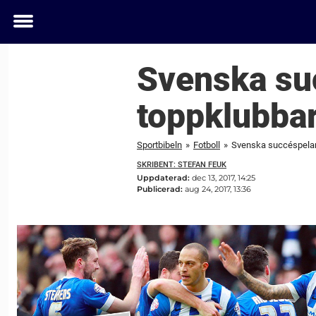
Toggle
menu
Svenska su
toppklubbar
Sportbibeln
»
Fotboll
»
Svenska succéspelare
SKRIBENT: STEFAN FEUK
Uppdaterad:
dec 13, 2017, 14:25
Publicerad:
aug 24, 2017, 13:36