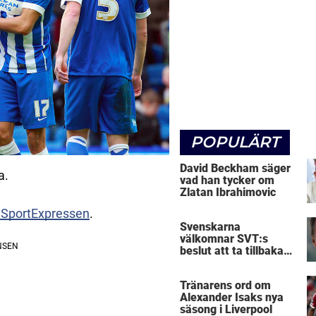
POPULÄRT
David Beckham säger
a.
vad han tycker om
Zlatan Ibrahimovic
t SportExpressen
.
Svenskarna
välkomnar SVT:s
beslut att ta tillbaka
Micke Leijnegard
Tränarens ord om
Alexander Isaks nya
säsong i Liverpool