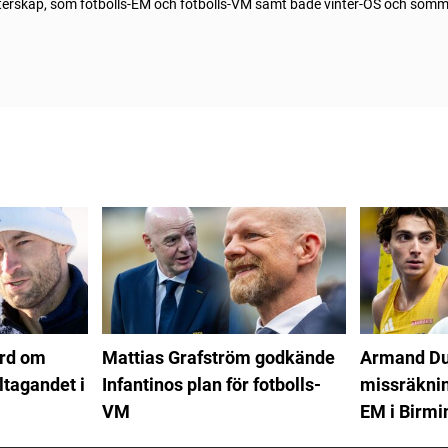
sterskap, som fotbolls-EM och fotbolls-VM samt både vinter-OS och som
ord om
Mattias Grafström godkände
Armand Du
ltagandet i
Infantinos plan för fotbolls-
missräkning
VM
EM i Birm