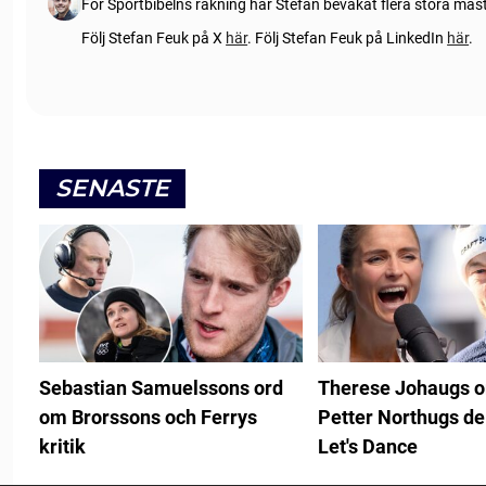
För Sportbibelns räkning har Stefan bevakat flera stora mä
Följ Stefan Feuk på X
här
.
Följ Stefan Feuk på LinkedIn
här
.
SENASTE
Sebastian Samuelssons ord
Therese Johaugs 
om Brorssons och Ferrys
Petter Northugs de
kritik
Let's Dance