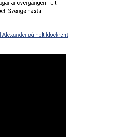
dagar är övergången helt
 och Sverige nästa
 Alexander på helt klockrent