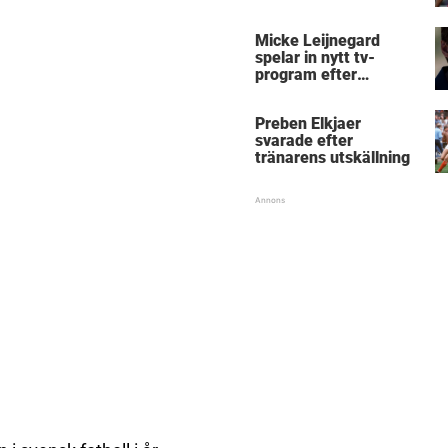
Micke Leijnegard
spelar in nytt tv-
program efter
Mästarnas mästare
Preben Elkjaer
svarade efter
tränarens utskällning