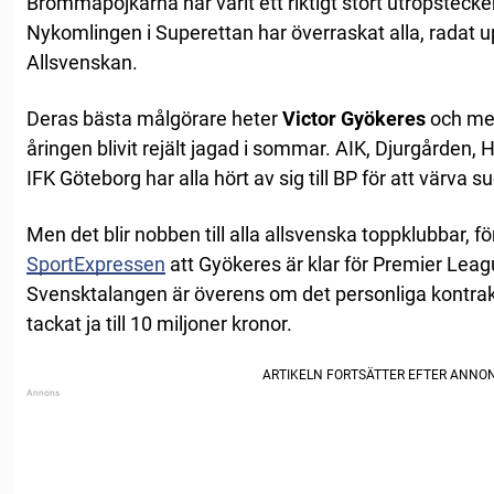
Brommapojkarna har varit ett riktigt stort utropstecken 
Nykomlingen i Superettan har överraskat alla, radat 
Allsvenskan.
Deras bästa målgörare heter
Victor Gyökeres
och med
åringen blivit rejält jagad i sommar. AIK, Djurgården
IFK Göteborg har alla hört av sig till BP för att värva 
Men det blir nobben till alla allsvenska toppklubbar, f
SportExpressen
att Gyökeres är klar för Premier Lea
Svensktalangen är överens om det personliga kontr
tackat ja till 10 miljoner kronor.