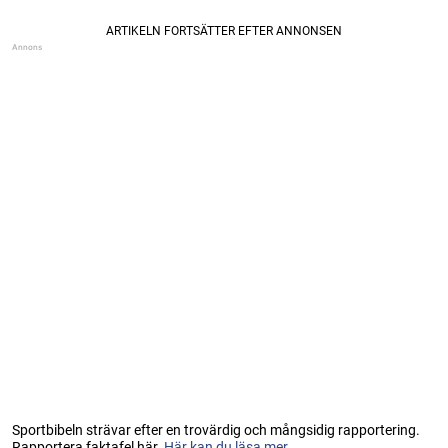
Sportbibeln strävar efter en trovärdig och mångsidig rapportering.
Rapportera faktafel här.
Här kan du läsa mer...