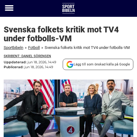
Toggle
menu
Svenska folkets kritik mot TV4
under fotbolls-VM
Sportbibeln
»
Fotboll
»
Svenska folkets kritik mot TV4 under fotbolls-VM
SKRIBENT: DANIEL SÖRENSEN
Uppdaterad:
jun 18, 2026, 14:49
Lägg till som önskad källa på Google
Publicerad:
jun 18, 2026, 14:49