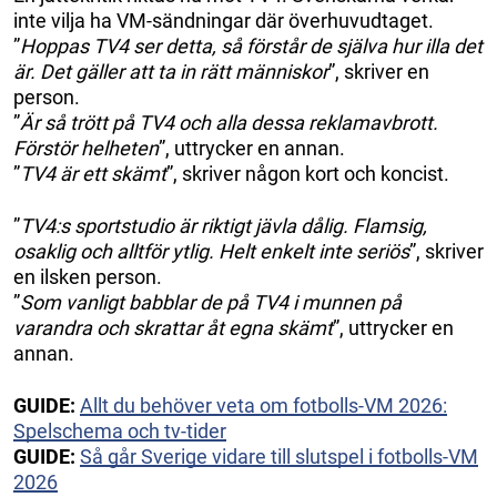
inte vilja ha VM-sändningar där överhuvudtaget.
”
Hoppas TV4 ser detta, så förstår de själva hur illa det
är. Det gäller att ta in rätt människor
”, skriver en
person.
”
Är så trött på TV4 och alla dessa reklamavbrott.
Förstör helheten
”, uttrycker en annan.
”
TV4 är ett skämt
”, skriver någon kort och koncist.
”
TV4:s sportstudio är riktigt jävla dålig. Flamsig,
osaklig och alltför ytlig. Helt enkelt inte seriös
”, skriver
en ilsken person.
”
Som vanligt babblar de på TV4 i munnen på
varandra och skrattar åt egna skämt
”, uttrycker en
annan.
GUIDE:
Allt du behöver veta om fotbolls-VM 2026:
Spelschema och tv-tider
GUIDE:
Så går Sverige vidare till slutspel i fotbolls-VM
2026