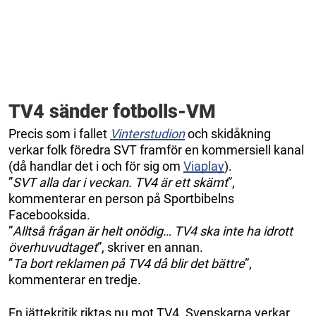
TV4 sänder fotbolls-VM
Precis som i fallet
Vinterstudion
och skidåkning
verkar folk föredra SVT framför en kommersiell kanal
(då handlar det i och för sig om
Viaplay
).
”
SVT alla dar i veckan. TV4 är ett skämt
”,
kommenterar en person på Sportbibelns
Facebooksida.
”
Alltså frågan är helt onödig… TV4 ska inte ha idrott
överhuvudtaget
”, skriver en annan.
”
Ta bort reklamen på TV4 då blir det bättre
”,
kommenterar en tredje.
En jättekritik riktas nu mot TV4. Svenskarna verkar