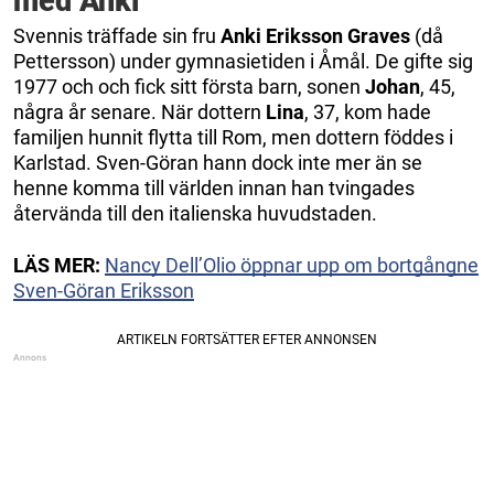
med Anki
Svennis träffade sin fru
Anki Eriksson Graves
(då
Pettersson) under gymnasietiden i Åmål. De gifte sig
1977 och och fick sitt första barn, sonen
Johan
, 45,
några år senare. När dottern
Lina
, 37, kom hade
familjen hunnit flytta till Rom, men dottern föddes i
Karlstad. Sven-Göran hann dock inte mer än se
henne komma till världen innan han tvingades
återvända till den italienska huvudstaden.
LÄS MER:
Nancy Dell’Olio öppnar upp om bortgångne
Sven-Göran Eriksson