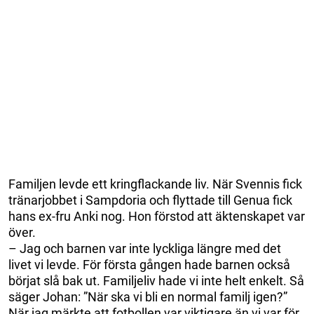
Familjen levde ett kringflackande liv. När Svennis fick
tränarjobbet i Sampdoria och flyttade till Genua fick
hans ex-fru Anki nog. Hon förstod att äktenskapet var
över.
– Jag och barnen var inte lyckliga längre med det
livet vi levde. För första gången hade barnen också
börjat slå bak ut. Familjeliv hade vi inte helt enkelt. Så
säger Johan: ”När ska vi bli en normal familj igen?”
När jag märkte att fotbollen var viktigare än vi var för