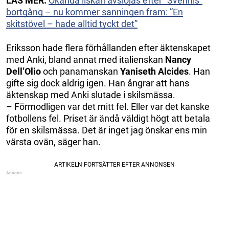
LÄS MER:
Okända ilskan avslöjas efter ”Svennis”
bortgång – nu kommer sanningen fram: ”En
skitstövel – hade alltid tyckt det”
Eriksson hade flera förhållanden efter äktenskapet
med Anki, bland annat med italienskan
Nancy
Dell’Olio
och panamanskan
Yaniseth Alcides
. Han
gifte sig dock aldrig igen. Han ångrar att hans
äktenskap med Anki slutade i skilsmässa.
– Förmodligen var det mitt fel. Eller var det kanske
fotbollens fel. Priset är ändå väldigt högt att betala
för en skilsmässa. Det är inget jag önskar ens min
värsta ovän, säger han.