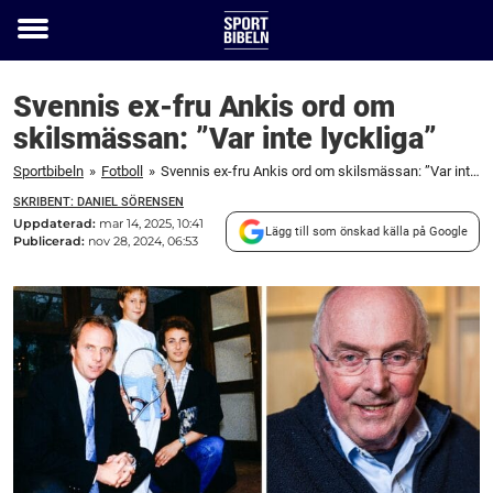
Toggle
menu
Svennis ex-fru Ankis ord om
skilsmässan: ”Var inte lyckliga”
Sportbibeln
»
Fotboll
»
Svennis ex-fru Ankis ord om skilsmässan: ”Var inte lyckliga”
SKRIBENT: DANIEL SÖRENSEN
Uppdaterad:
mar 14, 2025, 10:41
Lägg till som önskad källa på Google
Publicerad:
nov 28, 2024, 06:53