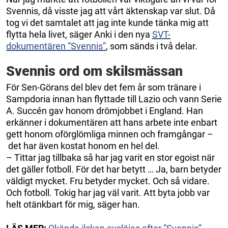
Svennis, då visste jag att vårt äktenskap var slut. Då
tog vi det samtalet att jag inte kunde tänka mig att
flytta hela livet, säger Anki i den nya
SVT-
dokumentären ”Svennis”
, som sänds i två delar.
Svennis ord om skilsmässan
För Sen-Görans del blev det fem år som tränare i
Sampdoria innan han flyttade till Lazio och vann Serie
A. Succén gav honom drömjobbet i England. Han
erkänner i dokumentären att hans arbete inte enbart
gett honom oförglömliga minnen och framgångar –
det har även kostat honom en hel del.
– Tittar jag tillbaka så har jag varit en stor egoist när
det gäller fotboll. För det har betytt … Ja, barn betyder
väldigt mycket. Fru betyder mycket. Och så vidare.
Och fotboll. Tokig har jag väl varit. Att byta jobb var
helt otänkbart för mig, säger han.