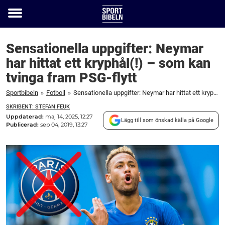
Toggle
menu
Sensationella uppgifter: Neymar
har hittat ett kryphål(!) – som kan
tvinga fram PSG-flytt
Sportbibeln
»
Fotboll
»
Sensationella uppgifter: Neymar har hittat ett kryphål(!) – som kan tvinga fram PSG-flytt
SKRIBENT: STEFAN FEUK
Uppdaterad:
maj 14, 2025, 12:27
Lägg till som önskad källa på Google
Publicerad:
sep 04, 2019, 13:27