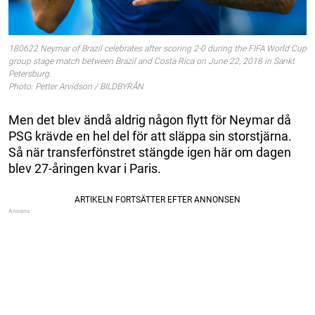
180622 Neymar of Brazil celebrates after scoring 2-0 during the FIFA World Cup
group stage match between Brazil and Costa Rica on June 22, 2018 in Sankt
Petersburg.
Photo: Petter Arvidson / BILDBYRÅN
Men det blev ändå aldrig någon flytt för Neymar då
PSG krävde en hel del för att släppa sin storstjärna.
Så när transferfönstret stängde igen här om dagen
blev 27-åringen kvar i Paris.