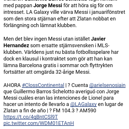
med pappan
Jorge Messi
för att höra sig för om
intresset. LA Galaxy ville värva Messi i januarifönstret
som den stora stjärnan efter att Zlatan nobbat en
förlängning och lämnat klubben.
Men det blev ingen Messi utan istället
Javier
Hernandez
som ersatte stjärnsvensken i MLS-
klubben. Världens just nu bästa fotbollsspelare har
dock en klausul i kontraktet som gör att han kan
lämna Barcelona gratis i sommar och flyttrykten
fortsätter att omgärda 32-årige Messi.
AHORA
#ClossContinental
| ? Cuenta
@arielsenosiain
que Guillermo Barros Schelotto averiguó con Jorge
Messi cuáles eran las intenciones de Lionel para
hacer un intento de llevarlo a
@LAGalaxy
en lugar de
Zlatan a fin de año | ? FM 104.3 ? AM590
https://t.co/4qBntCSl9T
pic.twitter.com/WDM01ETAnH