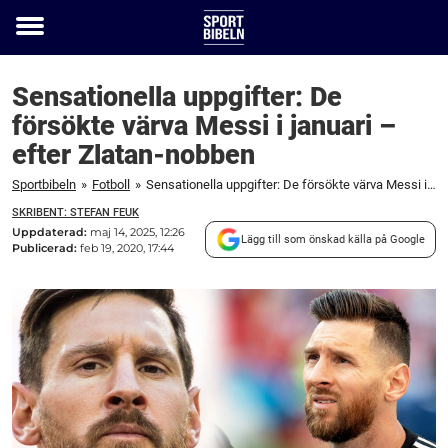
Toggle
menu
Sensationella uppgifter: De
försökte värva Messi i januari –
efter Zlatan-nobben
Sportbibeln
»
Fotboll
»
Sensationella uppgifter: De försökte värva Messi i januari – efter Zlatan-nobben
SKRIBENT: STEFAN FEUK
Uppdaterad:
maj 14, 2025, 12:26
Lägg till som önskad källa på Google
Publicerad:
feb 19, 2020, 17:44