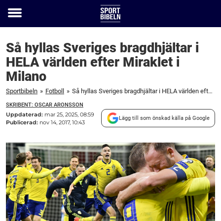
Toggle
menu
Så hyllas Sveriges bragdhjältar i
HELA världen efter Miraklet i
Milano
Sportbibeln
»
Fotboll
»
Så hyllas Sveriges bragdhjältar i HELA världen efter Miraklet i Milano
SKRIBENT: OSCAR ARONSSON
Uppdaterad:
mar 25, 2025, 08:59
Lägg till som önskad källa på Google
Publicerad:
nov 14, 2017, 10:43