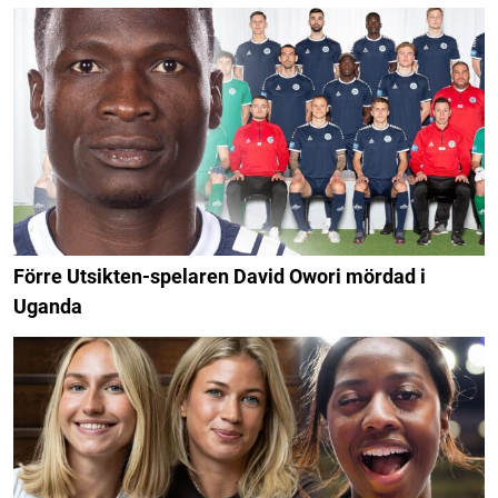
Förre Utsikten-spelaren David Owori mördad i
Uganda