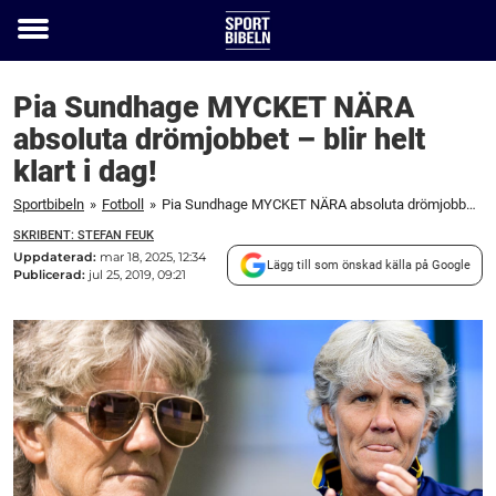
Toggle
menu
Pia Sundhage MYCKET NÄRA
absoluta drömjobbet – blir helt
klart i dag!
Sportbibeln
»
Fotboll
»
Pia Sundhage MYCKET NÄRA absoluta drömjobbet – blir helt klart i dag!
SKRIBENT: STEFAN FEUK
Uppdaterad:
mar 18, 2025, 12:34
Lägg till som önskad källa på Google
Publicerad:
jul 25, 2019, 09:21