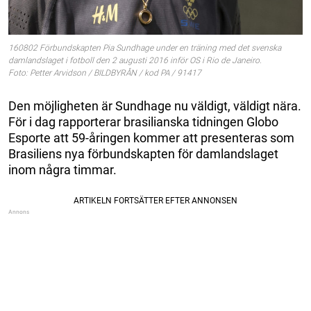
160802 Förbundskapten Pia Sundhage under en träning med det svenska
damlandslaget i fotboll den 2 augusti 2016 inför OS i Rio de Janeiro.
Foto: Petter Arvidson / BILDBYRÅN / kod PA / 91417
Den möjligheten är Sundhage nu väldigt, väldigt nära.
För i dag rapporterar brasilianska tidningen Globo
Esporte att 59-åringen kommer att presenteras som
Brasiliens nya förbundskapten för damlandslaget
inom några timmar.