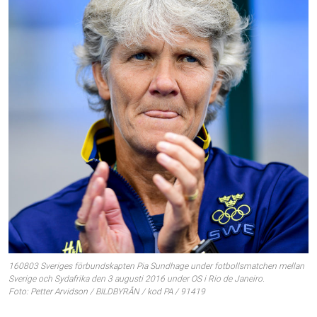
160803 Sveriges förbundskapten Pia Sundhage under fotbollsmatchen mellan
Sverige och Sydafrika den 3 augusti 2016 under OS i Rio de Janeiro.
Foto: Petter Arvidson / BILDBYRÅN / kod PA / 91419