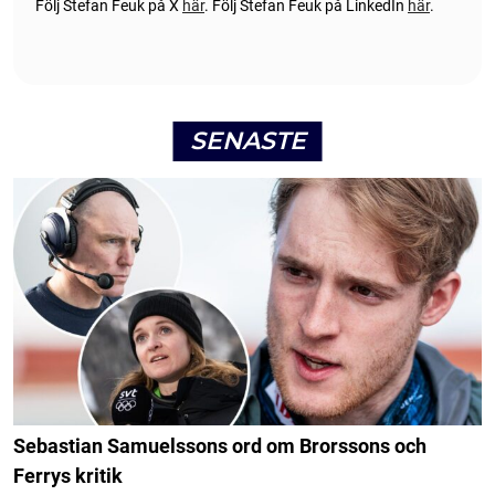
Följ Stefan Feuk på X
här
.
Följ Stefan Feuk på LinkedIn
här
.
SENASTE
Sebastian Samuelssons ord om Brorssons och
Ferrys kritik