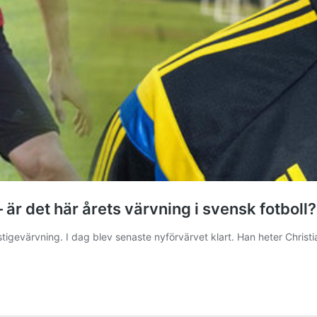
är det här årets värvning i svensk fotboll?
stigevärvning. I dag blev senaste nyförvärvet klart. Han heter Christi