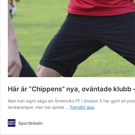
Här är ”Chippens” nya, oväntade klubb – 
Man kan lugnt säga att Ämterviks FF i division 5 har gjort en pre
Här
landskamper. Han har spelat …
Fortsätt läsa
är
”Chippens”
Sportbibeln
nya,
oväntade