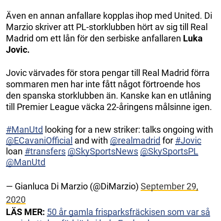
Även en annan anfallare kopplas ihop med United. Di
Marzio skriver att PL-storklubben hört av sig till Real
Madrid om ett lån för den serbiske anfallaren
Luka
Jovic.
Jovic värvades för stora pengar till Real Madrid förra
sommaren men har inte fått något förtroende hos
den spanska storklubben än. Kanske kan en utlåning
till Premier League väcka 22-åringens målsinne igen.
#ManUtd
looking for a new striker: talks ongoing with
@ECavaniOfficial
and with
@realmadrid
for
#Jovic
loan
#transfers
@SkySportsNews
@SkySportsPL
@ManUtd
— Gianluca Di Marzio (@DiMarzio)
September 29,
2020
LÄS MER:
50 år gamla frisparksfräckisen som var så