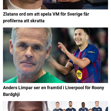
Zlatans ord om att spela VM för Sverige får
profilerna att skratta
Anders Limpar ser en framtid i Liverpool för Roony
Bardghji