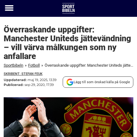
Toggle
menu
Överraskande uppgifter:
Manchester Uniteds jättevändning
– vill värva målkungen som ny
anfallare
Sportbibeln
»
Fotboll
»
Överraskande uppgifter: Manchester Uniteds jättevändning – vill värva målkungen som ny anfallare
SKRIBENT: STEFAN FEUK
Uppdaterad:
maj 19, 2025, 13:39
Lägg till som önskad källa på Google
Publicerad:
sep 29, 2020, 17:39