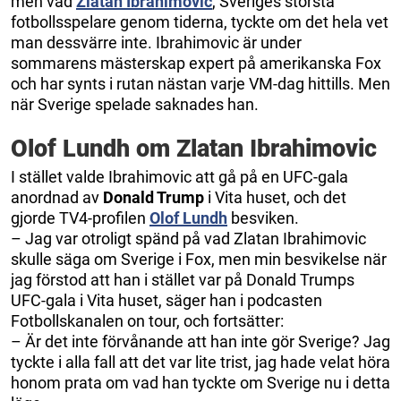
men vad
Zlatan Ibrahimovic
, Sveriges största
fotbollsspelare genom tiderna, tyckte om det hela vet
man dessvärre inte. Ibrahimovic är under
sommarens mästerskap expert på amerikanska Fox
och har synts i rutan nästan varje VM-dag hittills. Men
när Sverige spelade saknades han.
Olof Lundh om Zlatan Ibrahimovic
I stället valde Ibrahimovic att gå på en UFC-gala
anordnad av
Donald Trump
i Vita huset, och det
gjorde TV4-profilen
Olof Lundh
besviken.
– Jag var otroligt spänd på vad Zlatan Ibrahimovic
skulle säga om Sverige i Fox, men min besvikelse när
jag förstod att han i stället var på Donald Trumps
UFC-gala i Vita huset, säger han i podcasten
Fotbollskanalen on tour, och fortsätter:
– Är det inte förvånande att han inte gör Sverige? Jag
tyckte i alla fall att det var lite trist, jag hade velat höra
honom prata om vad han tyckte om Sverige nu i detta