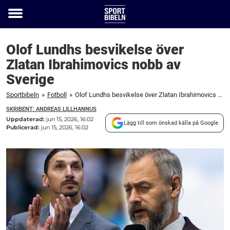
Toggle
menu
Olof Lundhs besvikelse över
Zlatan Ibrahimovics nobb av
Sverige
Sportbibeln
»
Fotboll
»
Olof Lundhs besvikelse över Zlatan Ibrahimovics nobb av Sverige
SKRIBENT: ANDREAS LILLHANNUS
Uppdaterad:
jun 15, 2026, 16:02
Lägg till som önskad källa på Google
Publicerad:
jun 15, 2026, 16:02