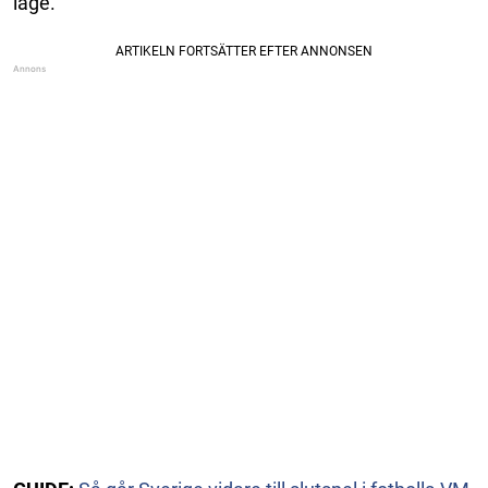
läge.