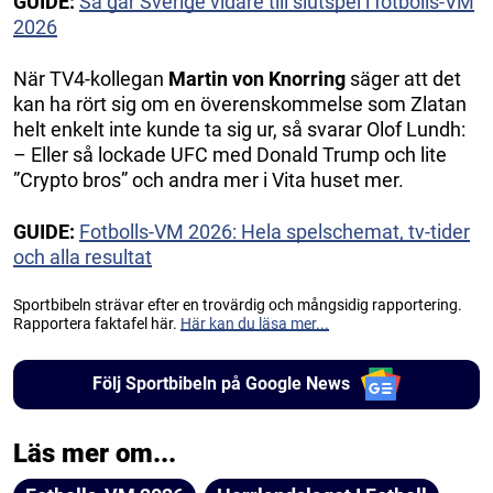
GUIDE:
Så går Sverige vidare till slutspel i fotbolls-VM
2026
När TV4-kollegan
Martin von Knorring
säger att det
kan ha rört sig om en överenskommelse som Zlatan
helt enkelt inte kunde ta sig ur, så svarar Olof Lundh:
– Eller så lockade UFC med Donald Trump och lite
”Crypto bros” och andra mer i Vita huset mer.
GUIDE:
Fotbolls-VM 2026: Hela spelschemat, tv-tider
och alla resultat
Sportbibeln strävar efter en trovärdig och mångsidig rapportering.
Rapportera faktafel här.
Här kan du läsa mer...
Följ Sportbibeln på Google News
Läs mer om...