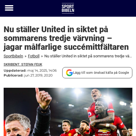
Toggle
menu
Nu ställer United in siktet på
sommarens tredje värvning –
jagar målfarlige succémittfältaren
Sportbibeln
»
Fotboll
»
Nu ställer United in siktet på sommarens tredje värvning – jagar målfarlige succémittfältaren
SKRIBENT: STEFAN FEUK
Uppdaterad:
maj 14, 2025, 14:06
Lägg till som önskad källa på Google
Publicerad:
jun 27, 2019, 20:20