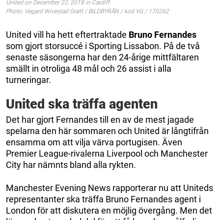
United on December 22, 2018 in Cardiff.
Photo: Vegard Wivestad Grøtt / BILDBYRÅN / kod VG / 170262
United vill ha hett eftertraktade
Bruno Fernandes
som gjort storsuccé i Sporting Lissabon. På de två
senaste säsongerna har den 24-årige mittfältaren
smällt in otroliga 48 mål och 26 assist i alla
turneringar.
United ska träffa agenten
Det har gjort Fernandes till en av de mest jagade
spelarna den här sommaren och United är långtifrån
ensamma om att vilja värva portugisen. Även
Premier League-rivalerna Liverpool och Manchester
City har nämnts bland alla rykten.
Manchester Evening News rapporterar nu att Uniteds
representanter ska träffa Bruno Fernandes agent i
London för att diskutera en möjlig övergång. Men det