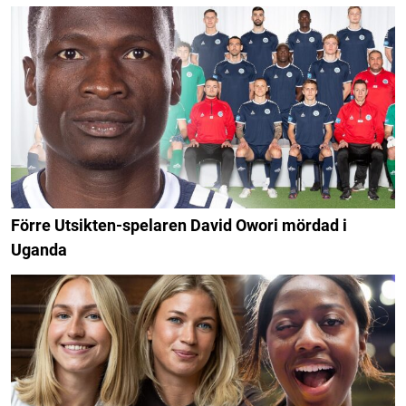
Förre Utsikten-spelaren David Owori mördad i
Uganda