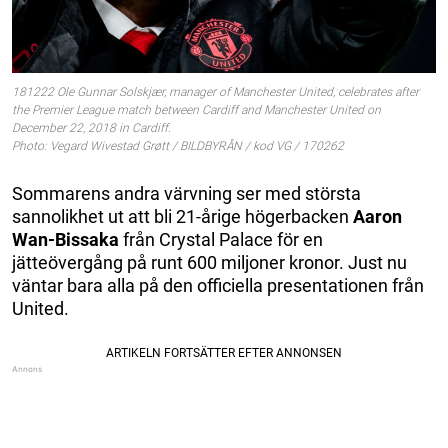
181222 Ole Gunnar Solskjær, manager of Manchester United, celebrates after
the Premier League match between Cardiff and Manchester United on
December 22, 2018 in Cardiff.
Photo: Vegard Wivestad Grøtt / BILDBYRÅN / kod VG / 170262
Sommarens andra värvning ser med största
sannolikhet ut att bli 21-årige högerbacken
Aaron
Wan-Bissaka
från Crystal Palace för en
jätteövergång på runt 600 miljoner kronor. Just nu
väntar bara alla på den officiella presentationen från
United.