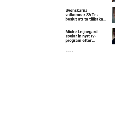
Svenskarna
välkomnar SVT:s
beslut att ta tillbaka
Micke Leijnegard
Micke Leijnegard
spelar in nytt tv-
program efter
Mästarnas mästare