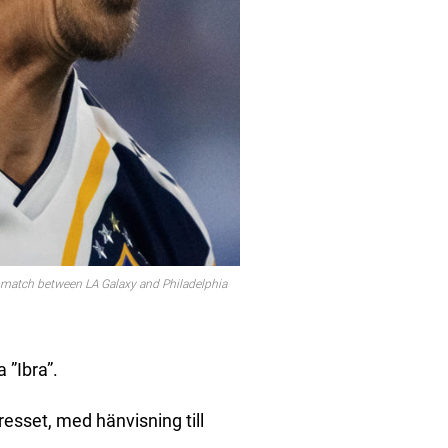
l match between LA Galaxy and Philadelphia
 ”Ibra”.
esset, med hänvisning till