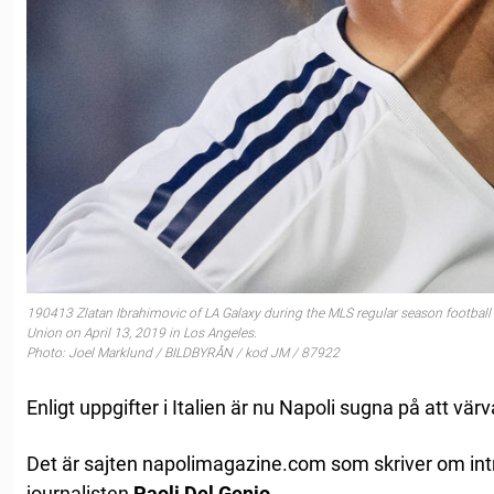
190413 Zlatan Ibrahimovic of LA Galaxy during the MLS regular season footbal
Union on April 13, 2019 in Los Angeles.
Photo: Joel Marklund / BILDBYRÅN / kod JM / 87922
Enligt uppgifter i Italien är nu Napoli sugna på att värva
Det är sajten napolimagazine.com som skriver om intr
journalisten
Paoli Del Genio.