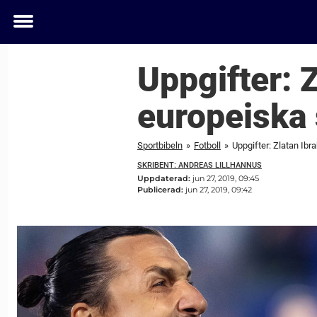
Toggle
menu
Uppgifter: 
europeiska 
Sportbibeln
»
Fotboll
»
Uppgifter: Zlatan Ibr
SKRIBENT: ANDREAS LILLHANNUS
Uppdaterad:
jun 27, 2019, 09:45
Publicerad:
jun 27, 2019, 09:42