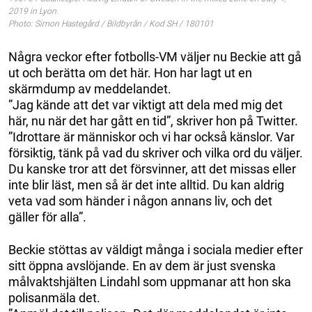
2019 in Lyon.
Photo: Simon Hastegård / Bildbyrån / Kod SH / 180101
Några veckor efter fotbolls-VM väljer nu Beckie att gå
ut och berätta om det här. Hon har lagt ut en
skärmdump av meddelandet.
”Jag kände att det var viktigt att dela med mig det
här, nu när det har gått en tid”, skriver hon på Twitter.
”Idrottare är människor och vi har också känslor. Var
försiktig, tänk på vad du skriver och vilka ord du väljer.
Du kanske tror att det försvinner, att det missas eller
inte blir läst, men så är det inte alltid. Du kan aldrig
veta vad som händer i någon annans liv, och det
gäller för alla”.
Beckie stöttas av väldigt många i sociala medier efter
sitt öppna avslöjande. En av dem är just svenska
målvaktshjälten Lindahl som uppmanar att hon ska
polisanmäla det.