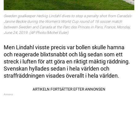
Sweden goalkeeper Hedvig Lindahl dives to stop a penalty shot from Canada’s
Janine Beckie during the Women’s World Cup round of 16 soccer match
between Sweden and Canada at the Parc des Princes in Paris, France, Monday,
June 24, 2019. (AP Photo/Michel Euler)
Men Lindahl visste precis var bollen skulle hamna
och reagerade blixtsnabbt och låg sedan som ett
streck i luften för att göra en riktigt mäktig räddning.
Svenskan hyllades sedan i hela världen och
straffräddningen visades överallt i hela världen.