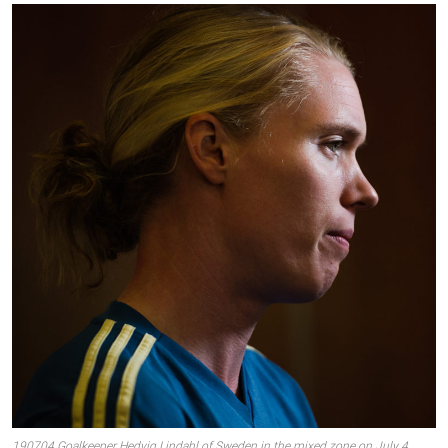
190704 Goalkeeper Hedvig Lindahl of Sweden in the mixed zone on July 4,