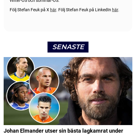
vinter-OS och sommar-OS.
Följ Stefan Feuk på X
här
.
Följ Stefan Feuk på LinkedIn
här
.
SENASTE
Johan Elmander utser sin bästa lagkamrat under