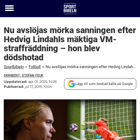
Toggle
menu
Nu avslöjas mörka sanningen efter
Hedvig Lindahls mäktiga VM-
straffräddning – hon blev
dödshotad
Sportbibeln
»
Fotboll
»
Nu avslöjas mörka sanningen efter Hedvig Lindahls mäktiga VM-straffräddning – hon blev dödshotad
SKRIBENT: STEFAN FEUK
Uppdaterad:
apr 01, 2025, 14:26
Lägg till som önskad källa på Google
Publicerad:
jul 17, 2019, 10:04