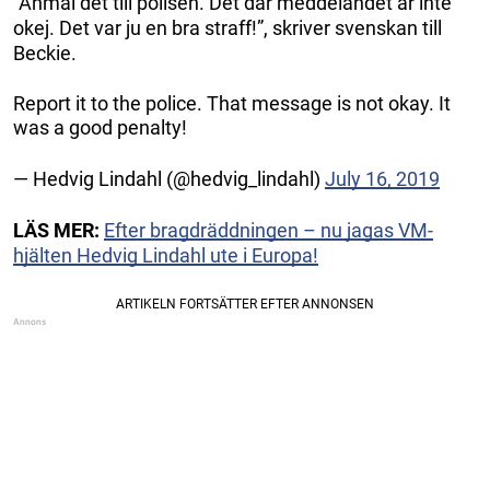
”Anmäl det till polisen. Det där meddelandet är inte
okej. Det var ju en bra straff!”, skriver svenskan till
Beckie.
Report it to the police. That message is not okay. It
was a good penalty!
— Hedvig Lindahl (@hedvig_lindahl)
July 16, 2019
LÄS MER:
Efter bragdräddningen – nu jagas VM-
hjälten Hedvig Lindahl ute i Europa!