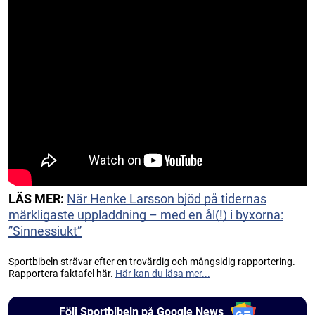
LÄS MER:
När Henke Larsson bjöd på tidernas
märkligaste uppladdning – med en ål(!) i byxorna:
”Sinnessjukt”
Sportbibeln strävar efter en trovärdig och mångsidig rapportering.
Rapportera faktafel här.
Här kan du läsa mer...
Följ Sportbibeln på Google News