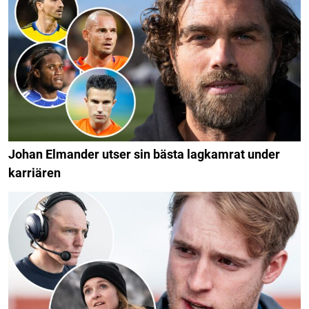
Johan Elmander utser sin bästa lagkamrat under
karriären