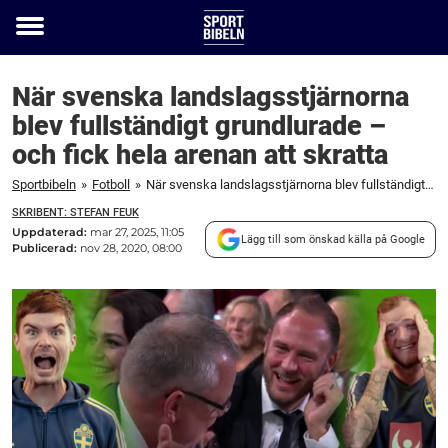
Toggle
menu
När svenska landslagsstjärnorna
blev fullständigt grundlurade –
och fick hela arenan att skratta
Sportbibeln
»
Fotboll
»
När svenska landslagsstjärnorna blev fullständigt grundlurade – och fick hela arenan att skratta
SKRIBENT: STEFAN FEUK
Uppdaterad:
mar 27, 2025, 11:05
Lägg till som önskad källa på Google
Publicerad:
nov 28, 2020, 08:00