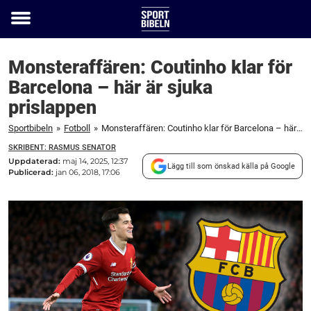
Toggle
menu
Monsteraffären: Coutinho klar för
Barcelona – här är sjuka
prislappen
Sportbibeln
»
Fotboll
»
Monsteraffären: Coutinho klar för Barcelona – här är sjuka prislappen
SKRIBENT: RASMUS SENATOR
Uppdaterad:
maj 14, 2025, 12:37
Lägg till som önskad källa på Google
Publicerad:
jan 06, 2018, 17:06