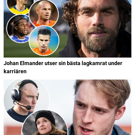
Johan Elmander utser sin bästa lagkamrat under
karriären