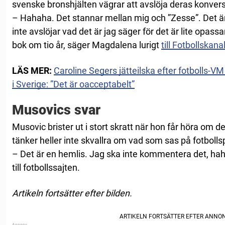
svenske bronshjälten vägrar att avslöja deras konvers
– Hahaha. Det stannar mellan mig och ”Zesse”. Det är l
inte avslöjar vad det är jag säger för det är lite opass
bok om tio år, säger Magdalena lurigt
till Fotbollskana
LÄS MER:
Caroline Segers jätteilska efter fotbolls-V
i Sverige: ”Det är oacceptabelt”
Musovics svar
Musovic brister ut i stort skratt när hon får höra om
tänker heller inte skvallra om vad som sas på fotbolls
– Det är en hemlis. Jag ska inte kommentera det, haha
till fotbollssajten.
Artikeln fortsätter efter bilden.