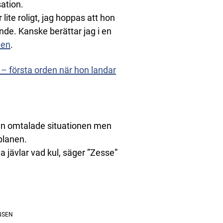
ation.
ite roligt, jag hoppas att hon
ande. Kanske berättar jag i en
len
.
M – första orden när hon landar
 den omtalade situationen men
planen.
 jävlar vad kul, säger ”Zesse”