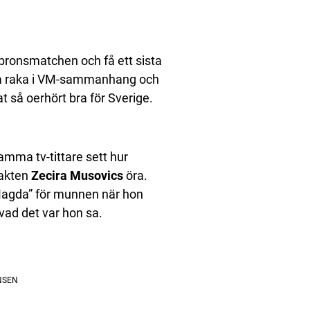
bronsmatchen och få ett sista
dra raka i VM-sammanhang och
at så oerhört bra för Sverige.
ma tv-tittare sett hur
vakten
Zecira Musovics
öra.
”Magda” för munnen när hon
 vad det var hon sa.