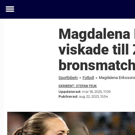
Toggle
menu
Magdalena 
viskade til
bronsmatch
Sportbibeln
»
Fotboll
»
Magdalena Erikssons 
SKRIBENT: STEFAN FEUK
Uppdaterad:
mar 18, 2025, 11:09
Publicerad:
aug 22, 2023, 15:54