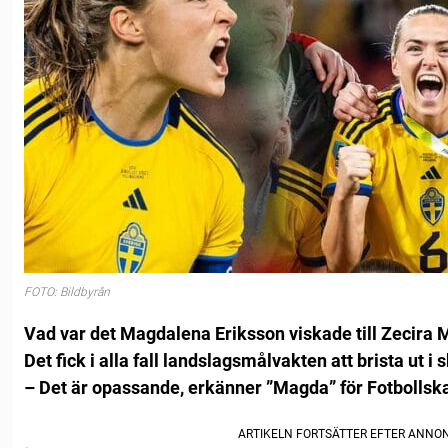
FOTO: Bildbyrån
Vad var det Magdalena Eriksson viskade till Zecira 
Det fick i alla fall landslagsmålvakten att brista ut i s
– Det är opassande, erkänner ”Magda” för Fotbollsk