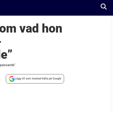
 om vad hon
-
de”
 opassande"
Lägg till som önskad källa på Google