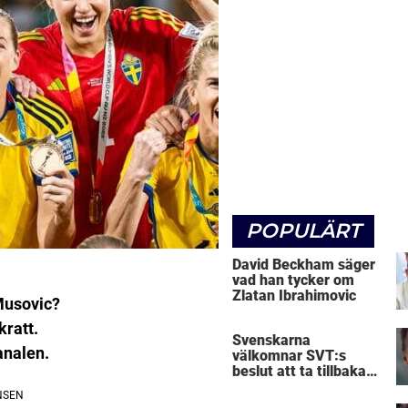
POPULÄRT
David Beckham säger
vad han tycker om
Zlatan Ibrahimovic
Musovic?
kratt.
Svenskarna
analen.
välkomnar SVT:s
beslut att ta tillbaka
Micke Leijnegard