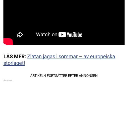
LÄS MER:
Zlatan jagas i sommar – av europeiska
storlaget!