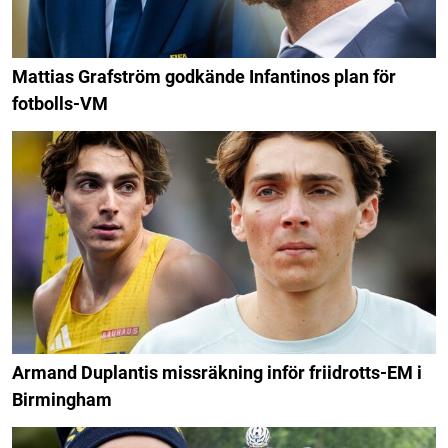
Mattias Grafström godkände Infantinos plan för
fotbolls-VM
Armand Duplantis missräkning inför friidrotts-EM i
Birmingham