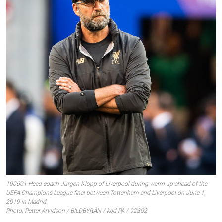
190601 Head coach Jürgen Klopp of Liverpool during warm up ahead of the
UEFA Champions League final between Tottenham and Liverpool on June 1,
2019 in Madrid.
Photo: Petter Arvidson / BILDBYRÅN / kod PA / 92302