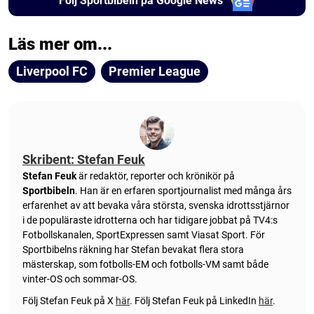
Följ Sportbibeln på Google News
Läs mer om...
Liverpool FC
Premier League
Skribent: Stefan Feuk
Stefan Feuk
är redaktör, reporter och krönikör på
Sportbibeln
. Han är en erfaren sportjournalist med många års
erfarenhet av att bevaka våra största, svenska idrottsstjärnor
i de populäraste idrotterna och har tidigare jobbat på TV4:s
Fotbollskanalen, SportExpressen samt Viasat Sport. För
Sportbibelns räkning har Stefan bevakat flera stora
mästerskap, som fotbolls-EM och fotbolls-VM samt både
vinter-OS och sommar-OS.
Följ Stefan Feuk på X
här
.
Följ Stefan Feuk på LinkedIn
här
.