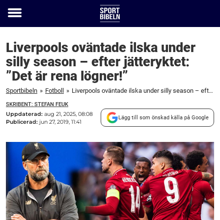
Toggle
menu
Liverpools oväntade ilska under
silly season – efter jätteryktet:
”Det är rena lögner!”
Sportbibeln
»
Fotboll
»
Liverpools oväntade ilska under silly season – efter jätteryktet: "Det är rena lögner!"
SKRIBENT: STEFAN FEUK
Uppdaterad:
aug 21, 2025, 08:08
Lägg till som önskad källa på Google
Publicerad:
jun 27, 2019, 11:41