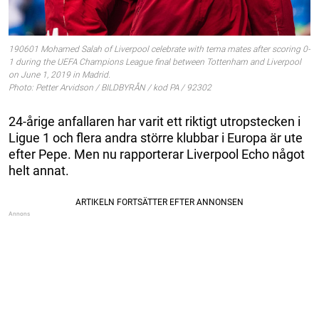
190601 Mohamed Salah of Liverpool celebrate with tema mates after scoring 0-
1 during the UEFA Champions League final between Tottenham and Liverpool
on June 1, 2019 in Madrid.
Photo: Petter Arvidson / BILDBYRÅN / kod PA / 92302
24-årige anfallaren har varit ett riktigt utropstecken i
Ligue 1 och flera andra större klubbar i Europa är ute
efter Pepe. Men nu rapporterar Liverpool Echo något
helt annat.