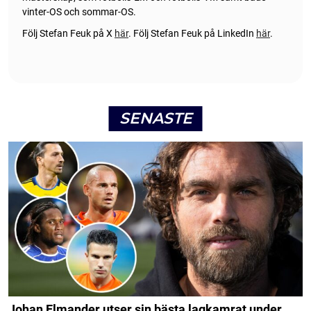
vinter-OS och sommar-OS.
Följ Stefan Feuk på X
här
.
Följ Stefan Feuk på LinkedIn
här
.
SENASTE
Johan Elmander utser sin bästa lagkamrat under