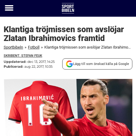
Toggle
menu
Klantiga tröjmissen som avslöjar
Zlatan Ibrahimovics framtid
Sportbibeln
»
Fotboll
»
Klantiga tröjmissen som avslöjar Zlatan Ibrahimovics framtid
SKRIBENT: STEFAN FEUK
Uppdaterad:
dec 13, 2017, 14:25
Lägg till som önskad källa på Google
Publicerad:
aug 22, 2017, 10:35