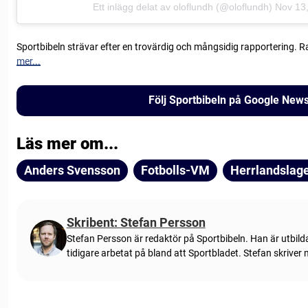
Ett inlägg delat av oloflundh (@oloflundh)
Nov 13,
Sportbibeln strävar efter en trovärdig och mångsidig rapportering. R
mer...
Följ Sportbibeln på Google New
Läs mer om...
Anders Svensson
Fotbolls-VM
Herrlandslaget
Skribent: Stefan Persson
Stefan Persson är redaktör på Sportbibeln. Han är utbild
tidigare arbetat på bland att Sportbladet. Stefan skriver