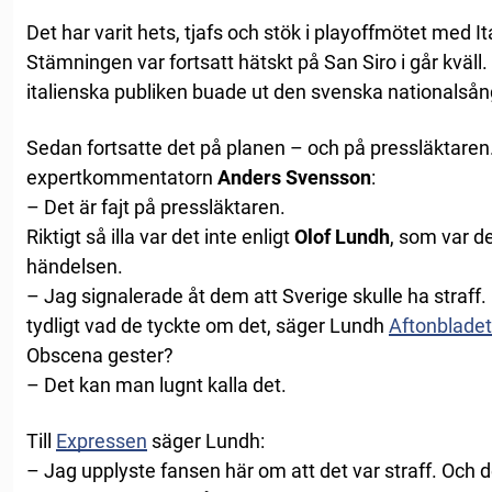
Det har varit hets, tjafs och stök i playoffmötet med I
Stämningen var fortsatt hätskt på San Siro i går kväll
italienska publiken buade ut den svenska nationalså
Sedan fortsatte det på planen – och på pressläktaren. 
expertkommentatorn
Anders Svensson
:
– Det är fajt på pressläktaren.
Riktigt så illa var det inte enligt
Olof Lundh
, som var d
händelsen.
– Jag signalerade åt dem att Sverige skulle ha straff. 
tydligt vad de tyckte om det, säger Lundh
Aftonbladet
Obscena gester?
– Det kan man lugnt kalla det.
Till
Expressen
säger Lundh:
– Jag upplyste fansen här om att det var straff. Och d