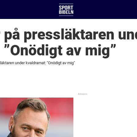
 på pressläktaren un
 ”Onödigt av mig”
äktaren under kvaldramat: "Onödigt av mig"