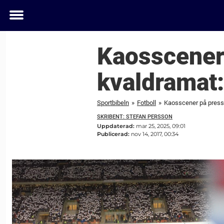
Toggle
menu
Kaosscener
kvaldramat:
Sportbibeln
»
Fotboll
»
Kaosscener på pressl
SKRIBENT: STEFAN PERSSON
Uppdaterad:
mar 25, 2025, 09:01
Publicerad:
nov 14, 2017, 00:34