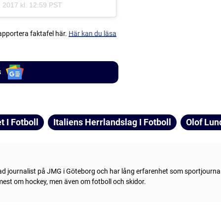
 2017 kl. 12:59 PST
apportera faktafel här.
Här kan du läsa
s
 I Fotboll
Italiens Herrlandslag I Fotboll
Olof Lun
ad journalist på JMG i Göteborg och har lång erfarenhet som sportjournal
 mest om hockey, men även om fotboll och skidor.