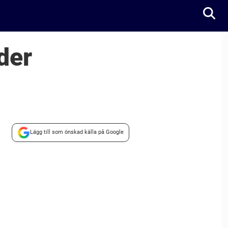
der
Lägg till som önskad källa på Google