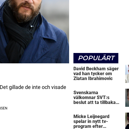
POPULÄRT
David Beckham säger
vad han tycker om
Zlatan Ibrahimovic
Det gillade de inte och visade
Svenskarna
välkomnar SVT:s
beslut att ta tillbaka
Micke Leijnegard
Micke Leijnegard
spelar in nytt tv-
program efter