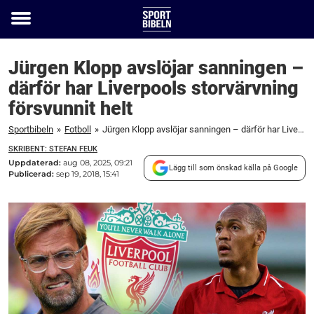
Toggle
menu
Jürgen Klopp avslöjar sanningen –
därför har Liverpools storvärvning
försvunnit helt
Sportbibeln
»
Fotboll
»
Jürgen Klopp avslöjar sanningen – därför har Liverpools storvärvning försvunnit helt
SKRIBENT: STEFAN FEUK
Uppdaterad:
aug 08, 2025, 09:21
Lägg till som önskad källa på Google
Publicerad:
sep 19, 2018, 15:41