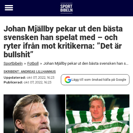
Toggle
menu
Johan Mjällby pekar ut den bästa
svensken han spelat med – och
ryter ifrån mot kritikerna: ”Det är
bullshit”
Sportbibeln
»
Fotboll
»
Johan Mjällby pekar ut den bästa svensken han spelat med – och ryter ifrån mot kritikerna: ”Det är bullshit”
SKRIBENT: ANDREAS LILLHANNUS
Uppdaterad:
okt 07, 2022, 16:23
Lägg till som önskad källa på Google
Publicerad:
okt 07, 2022, 16:23