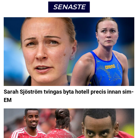
SENASTE
Sarah Sjöström tvingas byta hotell precis innan sim-
EM