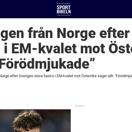
gen från Norge efter
o i EM-kvalet mot Öst
 ”Förödmjukade”
orge efter Sveriges stora fiasko i EM-kvalet mot Österrike säger allt: "Förödmj