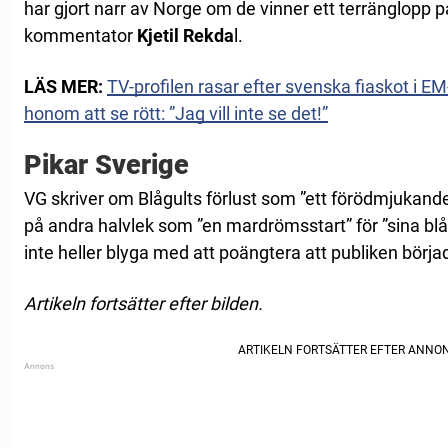
har gjort narr av Norge om de vinner ett terränglopp p
kommentator
Kjetil Rekda
l.
LÄS MER:
TV-profilen rasar efter svenska fiaskot i EM
honom att se rött: ”Jag vill inte se det!”
Pikar Sverige
VG skriver om Blågults förlust som ”ett förödmjukande
på andra halvlek som ”en mardrömsstart” för ”sina blå
inte heller blyga med att poängtera att publiken börja
Artikeln fortsätter efter bilden.