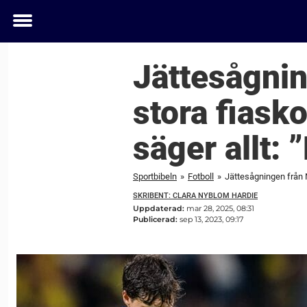
Toggle
menu
Jättesågnin
stora fiask
säger allt:
Sportbibeln
»
Fotboll
»
Jättesågningen från N
SKRIBENT: CLARA NYBLOM HARDIE
Uppdaterad:
mar 28, 2025, 08:31
Publicerad:
sep 13, 2023, 09:17