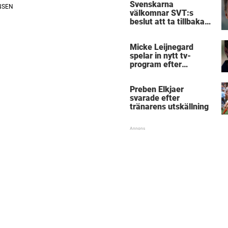
Svenskarna
välkomnar SVT:s
beslut att ta tillbaka
Micke Leijnegard
Micke Leijnegard
spelar in nytt tv-
program efter
Mästarnas mästare
Preben Elkjaer
svarade efter
tränarens utskällning