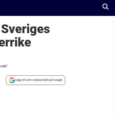
 Sveriges
errike
ukade"
Lägg till som önskad källa på Google