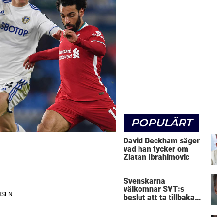
POPULÄRT
David Beckham säger
vad han tycker om
Zlatan Ibrahimovic
Svenskarna
välkomnar SVT:s
beslut att ta tillbaka
Micke Leijnegard