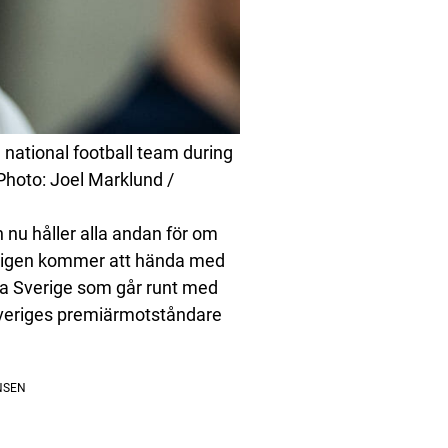
ational football team during
Photo: Joel Marklund /
 nu håller alla andan för om
ntligen kommer att hända med
bara Sverige som går runt med
 Sveriges premiärmotståndare