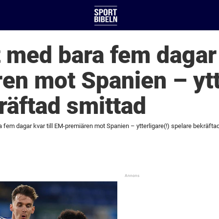
 med bara fem dagar k
n mot Spanien – ytte
räftad smittad
fem dagar kvar till EM-premiären mot Spanien – ytterligare(!) spelare bekräfta