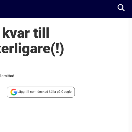
var till
rligare(!)
d smittad
Lägg till som önskad källa på Google