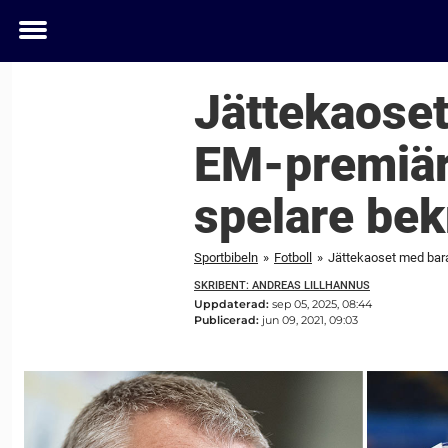
Toggle
menu
Jättekaoset
EM-premiäre
spelare bek
Sportbibeln
»
Fotboll
»
Jättekaoset med bara 
SKRIBENT: ANDREAS LILLHANNUS
Uppdaterad:
sep 05, 2025, 08:44
Publicerad:
jun 09, 2021, 09:03