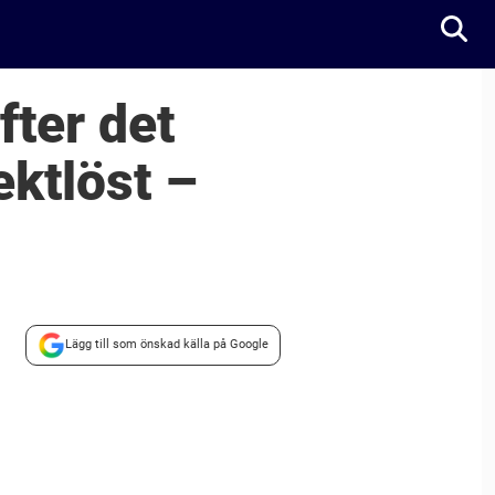
fter det
ktlöst –
Lägg till som önskad källa på Google