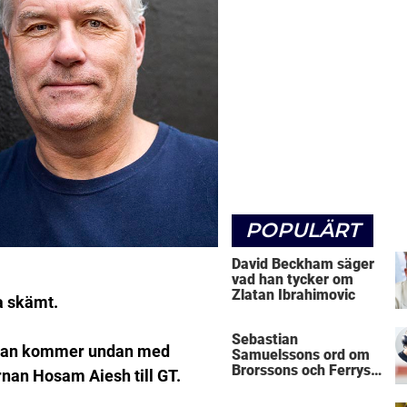
POPULÄRT
David Beckham säger
vad han tycker om
Zlatan Ibrahimovic
na skämt.
Sebastian
. Han kommer undan med
Samuelssons ord om
Brorssons och Ferrys
rnan Hosam Aiesh till GT.
kritik