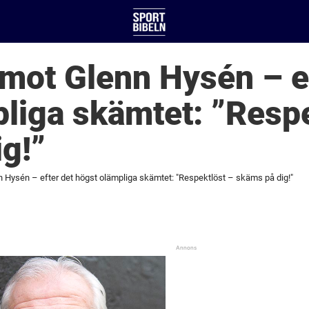
 mot Glenn Hysén – e
liga skämtet: ”Respe
g!”
n Hysén – efter det högst olämpliga skämtet: "Respektlöst – skäms på dig!"