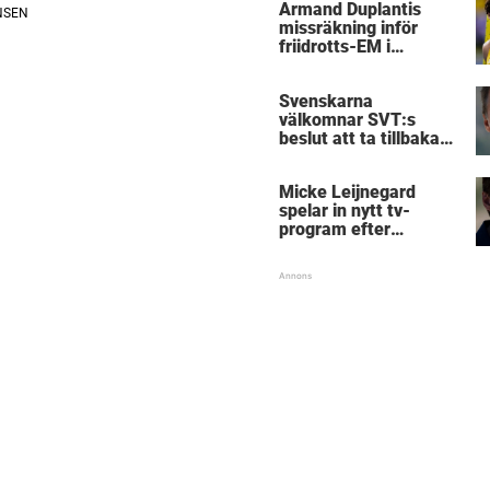
Armand Duplantis
missräkning inför
friidrotts-EM i
Birmingham
Svenskarna
välkomnar SVT:s
beslut att ta tillbaka
Micke Leijnegard
Micke Leijnegard
spelar in nytt tv-
program efter
Mästarnas mästare