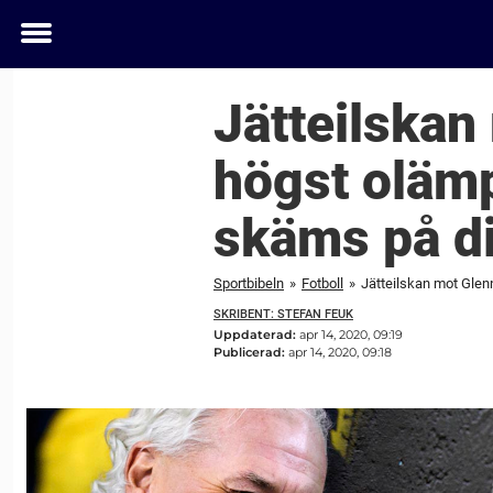
Toggle
menu
Jätteilskan
högst olämp
skäms på di
Sportbibeln
»
Fotboll
»
Jätteilskan mot Glen
SKRIBENT: STEFAN FEUK
Uppdaterad:
apr 14, 2020, 09:19
Publicerad:
apr 14, 2020, 09:18