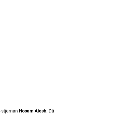
g-stjärnan
Hosam Aiesh
. Då