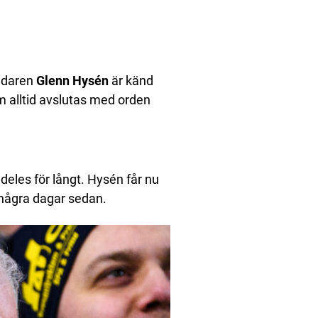
endaren
Glenn Hysén
är känd
m alltid avslutas med orden
eles för långt. Hysén får nu
r några dagar sedan.