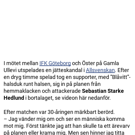
I mötet mellan
IFK Göteborg
och Öster på Gamla
Ullevi utspelades en jätteskandal i
Allsvenskan
. Efter
en dryg timme spelad tog en supporter, med ”Blåvitt”-
halsduk runt halsen, sig in på planen från
hemmaklacken och attackerade
Sebastian Starke
Hedlund
i bortalaget, se videon här nedanför.
Efter matchen var 30-åringen märkbart berörd.
– Jag vänder mig om och ser en människa komma
mot mig. Först tänkte jag att han skulle ta ett ärevarv
på planen eller krama mig. Men sen hinner jag titta