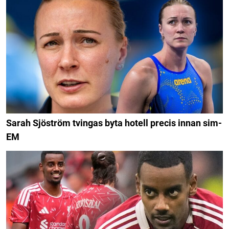
Sarah Sjöström tvingas byta hotell precis innan sim-
EM