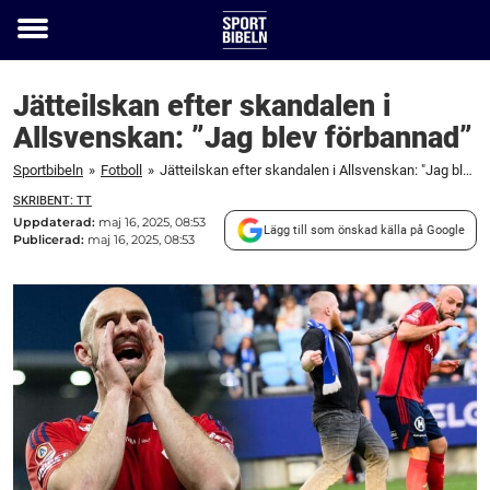
Toggle
menu
Jätteilskan efter skandalen i
Allsvenskan: ”Jag blev förbannad”
Sportbibeln
»
Fotboll
»
Jätteilskan efter skandalen i Allsvenskan: "Jag blev förbannad"
SKRIBENT: TT
Uppdaterad:
maj 16, 2025, 08:53
Lägg till som önskad källa på Google
Publicerad:
maj 16, 2025, 08:53