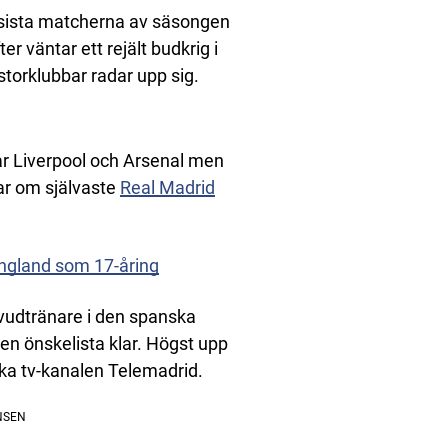
e sista matcherna av säsongen
r väntar ett rejält budkrig i
orklubbar radar upp sig.
r Liverpool och Arsenal men
lar om självaste
Real Madrid
England som 17-åring
vudtränare i den spanska
en önskelista klar. Högst upp
ka tv-kanalen Telemadrid.