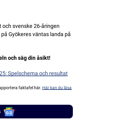
get och svenske 26-åringen
en på Gyökeres väntas landa på
eln och säg din åsikt!
25: Spelschema och resultat
apportera faktafel här.
Här kan du läsa
s