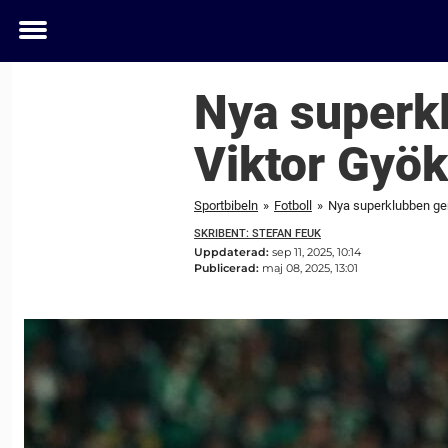
Toggle
menu
Nya superkl
Viktor Gyö
Sportbibeln
»
Fotboll
»
Nya superklubben ger
SKRIBENT: STEFAN FEUK
Uppdaterad:
sep 11, 2025, 10:14
Publicerad:
maj 08, 2025, 13:01