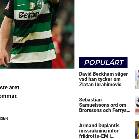
POPULÄRT
David Beckham säger
vad han tycker om
Zlatan Ibrahimovic
ste året.
 sommar.
Sebastian
Samuelssons ord om
Brorssons och Ferrys
kritik
Armand Duplantis
missräkning inför
friidrotts-EM i