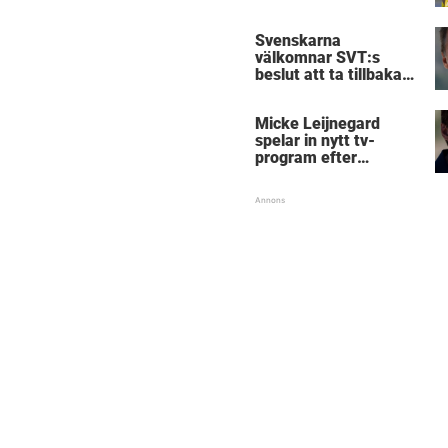
Birmingham
Svenskarna
välkomnar SVT:s
beslut att ta tillbaka
Micke Leijnegard
Micke Leijnegard
spelar in nytt tv-
program efter
Mästarnas mästare