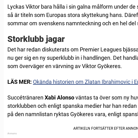
Lyckas Viktor bara hålla i sin galna målform under d
så är titeln som Europas stora skyttekung hans. Därefte
sommar om svenskens namnteckning och en hel del st
Storklubb jagar
Det har redan diskuterats om Premier Leagues bjässa
nu ger sig en ny superklubb in i handlingen. Det hand
som överväger en värvning av Viktor Gyökeres.
LÄS MER:
Okända historien om Zlatan Ibrahimovic i 
Succétränaren
Xabi Alonso
väntas ta över som ny hu
storklubben och enligt spanska medier har han redan 
på den namnlistan ryktas Gyökeres vara, enligt spans