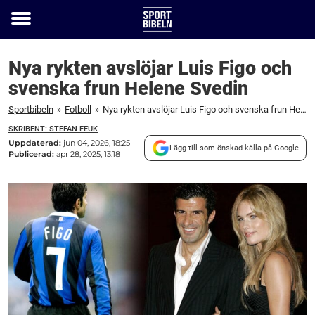
Toggle
menu
Nya rykten avslöjar Luis Figo och
svenska frun Helene Svedin
Sportbibeln
»
Fotboll
»
Nya rykten avslöjar Luis Figo och svenska frun Helene Svedin
SKRIBENT: STEFAN FEUK
Uppdaterad:
jun 04, 2026, 18:25
Lägg till som önskad källa på Google
Publicerad:
apr 28, 2025, 13:18