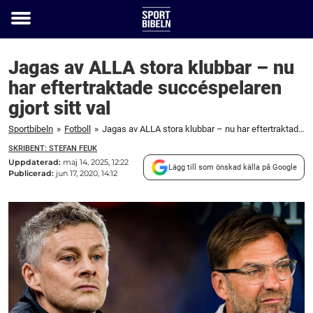
Toggle
menu
Jagas av ALLA stora klubbar – nu
har eftertraktade succéspelaren
gjort sitt val
Sportbibeln
»
Fotboll
»
Jagas av ALLA stora klubbar – nu har eftertraktade succéspelaren gjort sitt val
SKRIBENT: STEFAN FEUK
Uppdaterad:
maj 14, 2025, 12:22
Lägg till som önskad källa på Google
Publicerad:
jun 17, 2020, 14:12