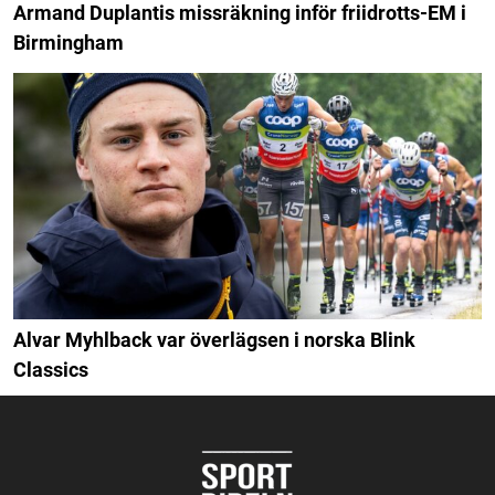
Armand Duplantis missräkning inför friidrotts-EM i
Birmingham
Alvar Myhlback var överlägsen i norska Blink
Classics