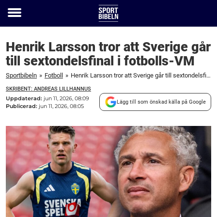
Toggle
menu
Henrik Larsson tror att Sverige går
till sextondelsfinal i fotbolls-VM
Sportbibeln
»
Fotboll
»
Henrik Larsson tror att Sverige går till sextondelsfinal i fotbolls-VM
SKRIBENT: ANDREAS LILLHANNUS
Uppdaterad:
jun 11, 2026, 08:09
Lägg till som önskad källa på Google
Publicerad:
jun 11, 2026, 08:05