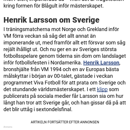
kring formen för Blågult inför mästerskapet.
Henrik Larsson om Sverige
I träningsmatcherna mot Norge och Grekland inför
VM förra veckan så såg det allt annat än
imponerande ut, med framför allt ett försvar som såg
rejält ihålligt ut. Och nu ger en av Sveriges största
fotbollsspelare genom tiderna sin dom om landslaget
inför fotbollsfesten i Nordamerika.
Henrik Larsson
,
bronshjälte från VM 1994 och en av Europas bästa
målskyttar i början av 00-talet, gästade i veckan
programmet Viva Fotboll för att prata om Sverige och
det stundande världsmästerskapet. I ett
klipp
som
publicerats på sociala medier får Larsson sia om hur
långt han tror att Sverige går, och han gissar då på att
det blir uttåg i sextondelsfinal.