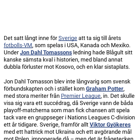
Det satt långt inne för
Sverige
att ta sig till årets
fotbolls-VM
, som spelas i USA, Kanada och Mexiko.
Under
Jon Dahl Tomassons
ledning hade Blågult sitt
kanske sämsta kval i historien, med bland annat
dubbla förluster mot Kosovo, och en klar sistaplats.
Jon Dahl Tomasson blev inte långvarig som svensk
förbundskapten och i stället kom
Graham Potter
,
med stora meriter från
Premier League
, in. Det skulle
visa sig vara ett succédrag, då Sverige vann de båda
playoff-matcherna som man fick chansen att spela
tack vare en gruppseger i Nations Leagues C-division
ett år tidigare. Sverige, framför allt
Viktor Gyökeres
med ett hattrick mot Ukraina och ett avgörande mål
mot Polen, imponerade då – men det är frågetecken