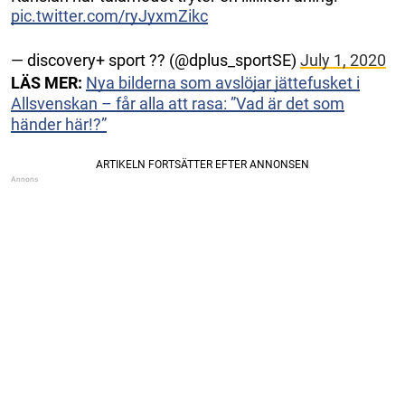
pic.twitter.com/ryJyxmZikc
— discovery+ sport ?? (@dplus_sportSE)
July 1, 2020
LÄS MER:
Nya bilderna som avslöjar jättefusket i
Allsvenskan – får alla att rasa: ”Vad är det som
händer här!?”