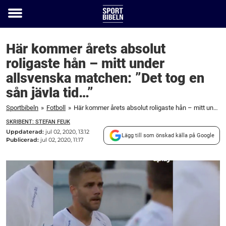
Toggle
menu
Här kommer årets absolut
roligaste hån – mitt under
allsvenska matchen: ”Det tog en
sån jävla tid…”
Sportbibeln
»
Fotboll
»
Här kommer årets absolut roligaste hån – mitt under allsvenska matchen: "Det tog en sån jävla tid..."
SKRIBENT: STEFAN FEUK
Uppdaterad:
jul 02, 2020, 13:12
Lägg till som önskad källa på Google
Publicerad:
jul 02, 2020, 11:17