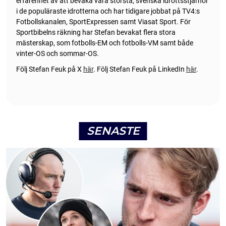
erfarenhet av att bevaka våra största, svenska idrottsstjärnor
i de populäraste idrotterna och har tidigare jobbat på TV4:s
Fotbollskanalen, SportExpressen samt Viasat Sport. För
Sportbibelns räkning har Stefan bevakat flera stora
mästerskap, som fotbolls-EM och fotbolls-VM samt både
vinter-OS och sommar-OS.
Följ Stefan Feuk på X
här
.
Följ Stefan Feuk på LinkedIn
här
.
SENASTE