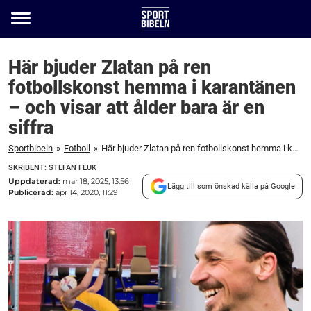
Toggle
menu
Här bjuder Zlatan på ren
fotbollskonst hemma i karantänen
– och visar att ålder bara är en
siffra
Sportbibeln
»
Fotboll
»
Här bjuder Zlatan på ren fotbollskonst hemma i karantänen – och visar att ålder bara är en siffra
SKRIBENT: STEFAN FEUK
Uppdaterad:
mar 18, 2025, 13:56
Lägg till som önskad källa på Google
Publicerad:
apr 14, 2020, 11:29