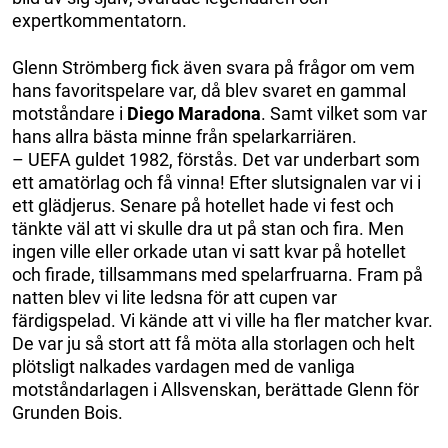
expertkommentatorn.
Glenn Strömberg fick även svara på frågor om vem
hans favoritspelare var, då blev svaret en gammal
motståndare i
Diego Maradona
. Samt vilket som var
hans allra bästa minne från spelarkarriären.
– UEFA guldet 1982, förstås. Det var underbart som
ett amatörlag och få vinna! Efter slutsignalen var vi i
ett glädjerus. Senare på hotellet hade vi fest och
tänkte väl att vi skulle dra ut på stan och fira. Men
ingen ville eller orkade utan vi satt kvar på hotellet
och firade, tillsammans med spelarfruarna. Fram på
natten blev vi lite ledsna för att cupen var
färdigspelad. Vi kände att vi ville ha fler matcher kvar.
De var ju så stort att få möta alla storlagen och helt
plötsligt nalkades vardagen med de vanliga
motståndarlagen i Allsvenskan, berättade Glenn för
Grunden Bois.