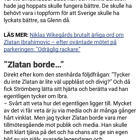
hade jag hoppats skulle fungera bättre. De skulle ha
behövt vara i toppform för att Sverige skulle ha
lyckats bättre, sa Glenn då.
LÄS MER:
Niklas Wikegårds brutalt ärliga ord om
Zlatan Ibrahimovic – efter oväntade mötet på
parkeringen: ”Odräglig rackare”
”Zlatan borde…”
Direkt efter kom den stenhårda följdfrågan: ”Tycker
du inte Zlatan är lite väl uppblåst och divig?” Och då
fick Strömberg lätta sitt hjärta och berätta vad han
egentligen tycker om Ibra.
– Svårt att veta hur det egentligen ligger till. Mycket
av det vi får veta är ju via media och är många gånger
hårt vinklat. Men jag tycker Zlatan borde vara mer
tillmötesgående mot publik och media. Han skulle
helt klart tjäna på det och ha chans att ge sin egen
bild av sig själv, svarade legendaren och