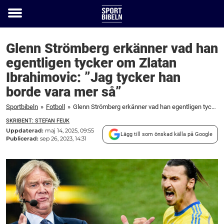
Toggle
menu
Glenn Strömberg erkänner vad han
egentligen tycker om Zlatan
Ibrahimovic: ”Jag tycker han
borde vara mer så”
Sportbibeln
»
Fotboll
»
Glenn Strömberg erkänner vad han egentligen tycker om Zlatan Ibrahimovic: "Jag tycker han borde vara mer så"
SKRIBENT: STEFAN FEUK
Uppdaterad:
maj 14, 2025, 09:55
Lägg till som önskad källa på Google
Publicerad:
sep 26, 2023, 14:31