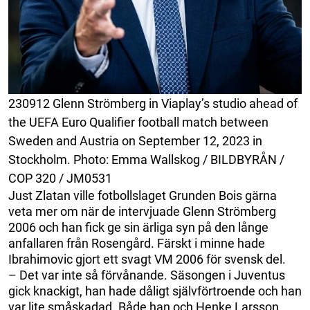
230912 Glenn Strömberg in Viaplay’s studio ahead of
the UEFA Euro Qualifier football match between
Sweden and Austria on September 12, 2023 in
Stockholm. Photo: Emma Wallskog / BILDBYRÅN /
COP 320 / JM0531
Just Zlatan ville fotbollslaget Grunden Bois gärna
veta mer om när de intervjuade Glenn Strömberg
2006 och han fick ge sin ärliga syn på den långe
anfallaren från Rosengård. Färskt i minne hade
Ibrahimovic gjort ett svagt VM 2006 för svensk del.
– Det var inte så förvånande. Säsongen i Juventus
gick knackigt, han hade dåligt självförtroende och han
var lite småskadad. Både han och Henke Larsson