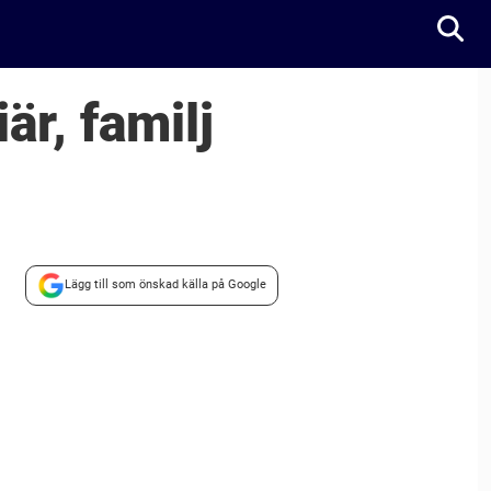
är, familj
Lägg till som önskad källa på Google