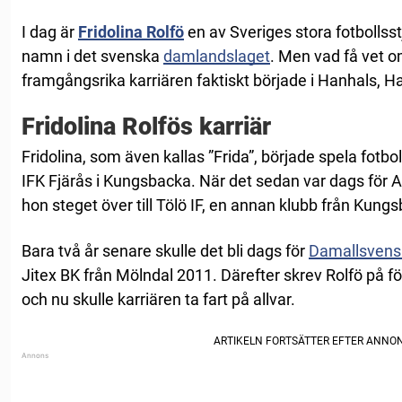
I dag är
Fridolina Rolfö
en av Sveriges stora fotbollss
namn i det svenska
damlandslaget
. Men vad få vet o
framgångsrika karriären faktiskt började i Hanhals, Ha
Fridolina Rolfös karriär
Fridolina, som även kallas ”Frida”, började spela fotbol
IFK Fjärås i Kungsbacka. När det sedan var dags för A
hon steget över till Tölö IF, en annan klubb från Kung
Bara två år senare skulle det bli dags för
Damallsvens
Jitex BK från Mölndal 2011. Därefter skrev Rolfö på f
och nu skulle karriären ta fart på allvar.