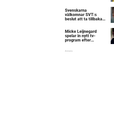
Birmingham
Svenskarna
välkomnar SVT:s
beslut att ta tillbaka
Micke Leijnegard
Micke Leijnegard
spelar in nytt tv-
program efter
Mästarnas mästare