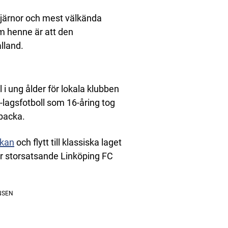
tjärnor och mest välkända
m henne är att den
lland.
l i ung ålder för lokala klubben
-lagsfotboll som 16-åring tog
sbacka.
kan
och flytt till klassiska laget
ör storsatsande Linköping FC