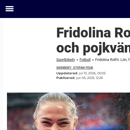
Toggle
menu
Fridolina Ro
och pojkvä
Sportbibeln
»
Fotboll
»
Fridolina Rolfö: Lön, 
SKRIBENT: STEFAN FEUK
Uppdaterad:
jul 10, 2026, 00:05
Publicerad:
jun 05, 2025, 12:26