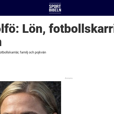
lfö: Lön, fotbollskarri
n
fotbollskarriär, familj och pojkvän