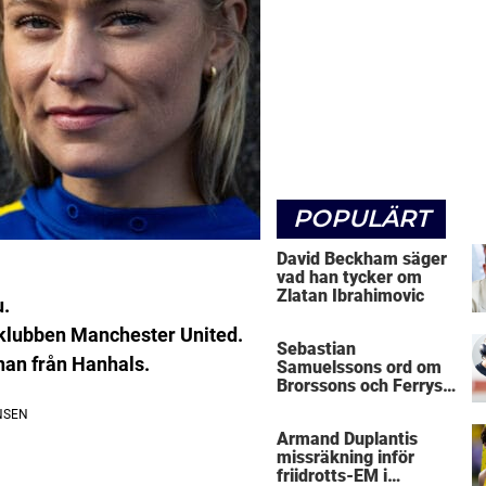
POPULÄRT
David Beckham säger
vad han tycker om
Zlatan Ibrahimovic
u.
orklubben Manchester United.
Sebastian
rnan från Hanhals.
Samuelssons ord om
Brorssons och Ferrys
kritik
Armand Duplantis
missräkning inför
friidrotts-EM i