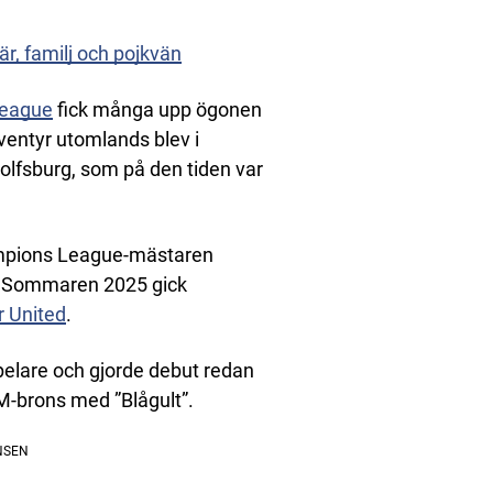
är, familj och pojkvän
eague
fick många upp ögonen
ventyr utomlands blev i
lfsburg, som på den tiden var
mpions League-mästaren
cé. Sommaren 2025 gick
 United
.
pelare och gjorde debut redan
VM-brons med ”Blågult”.