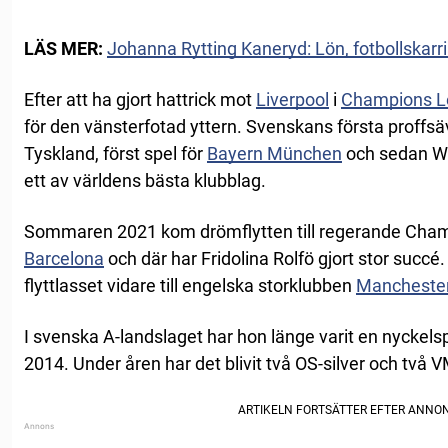
LÄS MER:
Johanna Rytting Kaneryd: Lön, fotbollskarri
Efter att ha gjort hattrick mot
Liverpool
i
Champions L
för den vänsterfotad yttern. Svenskans första proffsä
Tyskland, först spel för
Bayern München
och sedan Wo
ett av världens bästa klubblag.
Sommaren 2021 kom drömflytten till regerande Cha
Barcelona
och där har Fridolina Rolfö gjort stor suc
flyttlasset vidare till engelska storklubben
Manchester
I svenska A-landslaget har hon länge varit en nyckels
2014. Under åren har det blivit två OS-silver och två 