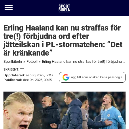
Toggle
menu
Erling Haaland kan nu straffas för
tre(!) förbjudna ord efter
jätteilskan i PL-stormatchen: ”Det
är kränkande”
Sportbibeln
»
Fotboll
»
Erling Haaland kan nu straffas för tre(!) förbjudna ord efter jätteilskan i PL-stormatchen: "Det är kränkande"
SKRIBENT: TT
Uppdaterad:
sep 10, 2025, 12:03
Lägg till som önskad källa på Google
Publicerad:
dec 04, 2023, 09:55