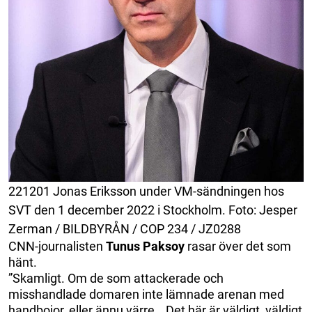
221201 Jonas Eriksson under VM-sändningen hos
SVT den 1 december 2022 i Stockholm. Foto: Jesper
Zerman / BILDBYRÅN / COP 234 / JZ0288
CNN-journalisten
Tunus Paksoy
rasar över det som
hänt.
”Skamligt. Om de som attackerade och
misshandlade domaren inte lämnade arenan med
handbojor, eller ännu värre… Det här är väldigt, väldigt