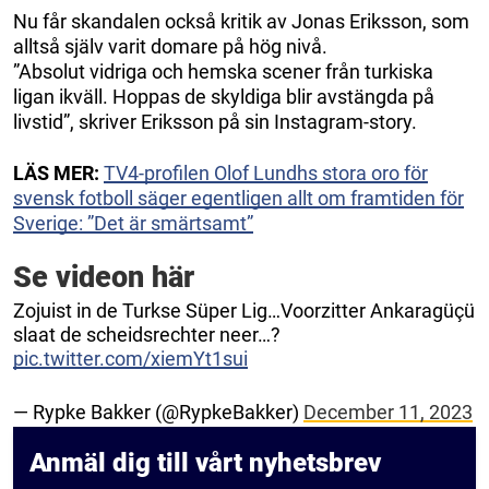
Nu får skandalen också kritik av Jonas Eriksson, som
alltså själv varit domare på hög nivå.
”Absolut vidriga och hemska scener från turkiska
ligan ikväll. Hoppas de skyldiga blir avstängda på
livstid”, skriver Eriksson på sin Instagram-story.
LÄS MER:
TV4-profilen Olof Lundhs stora oro för
svensk fotboll säger egentligen allt om framtiden för
Sverige: ”Det är smärtsamt”
Se videon här
Zojuist in de Turkse Süper Lig…Voorzitter Ankaragüçü
slaat de scheidsrechter neer…?
pic.twitter.com/xiemYt1sui
— Rypke Bakker (@RypkeBakker)
December 11, 2023
Anmäl dig till vårt nyhetsbrev