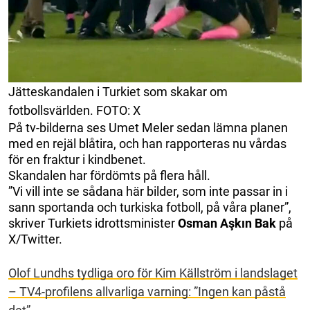
Jätteskandalen i Turkiet som skakar om
fotbollsvärlden. FOTO: X
På tv-bilderna ses Umet Meler sedan lämna planen
med en rejäl blåtira, och han rapporteras nu vårdas
för en fraktur i kindbenet.
Skandalen har fördömts på flera håll.
”Vi vill inte se sådana här bilder, som inte passar in i
sann sportanda och turkiska fotboll, på våra planer”,
skriver Turkiets idrottsminister
Osman Aşkın Bak
på
X/Twitter.
Olof Lundhs tydliga oro för Kim Källström i landslaget
– TV4-profilens allvarliga varning: ”Ingen kan påstå