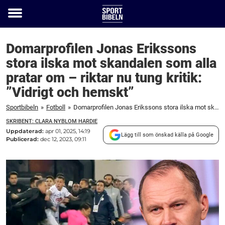
Toggle
menu
Domarprofilen Jonas Erikssons
stora ilska mot skandalen som alla
pratar om – riktar nu tung kritik:
”Vidrigt och hemskt”
Sportbibeln
»
Fotboll
»
Domarprofilen Jonas Erikssons stora ilska mot skandalen som alla pratar om – riktar nu tung kritik: "Vidrigt och hemskt"
SKRIBENT: CLARA NYBLOM HARDIE
Uppdaterad:
apr 01, 2025, 14:19
Lägg till som önskad källa på Google
Publicerad:
dec 12, 2023, 09:11