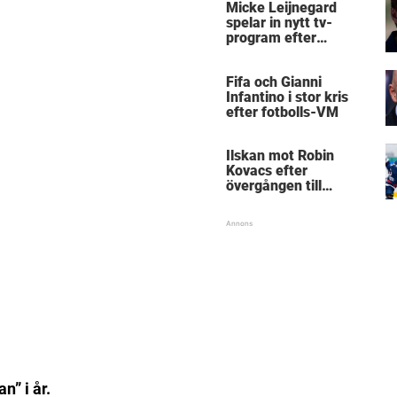
Micke Leijnegard
spelar in nytt tv-
program efter
Mästarnas mästare
Fifa och Gianni
Infantino i stor kris
efter fotbolls-VM
Ilskan mot Robin
Kovacs efter
övergången till
Björklöven
” i år.