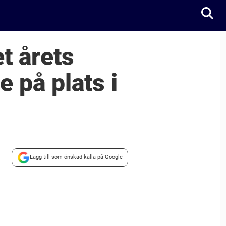
t årets
 på plats i
Lägg till som önskad källa på Google