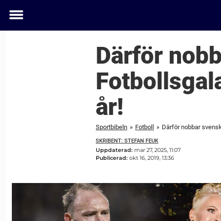
Toggle
menu
Därför nobb
Fotbollsgal
år!
Sportbibeln
»
Fotboll
»
Därför nobbar svenska
SKRIBENT: STEFAN FEUK
Uppdaterad:
mar 27, 2025, 11:07
Publicerad:
okt 16, 2019, 13:36