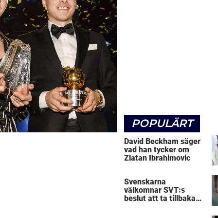
POPULÄRT
David Beckham säger
vad han tycker om
Zlatan Ibrahimovic
Svenskarna
välkomnar SVT:s
beslut att ta tillbaka
Micke Leijnegard