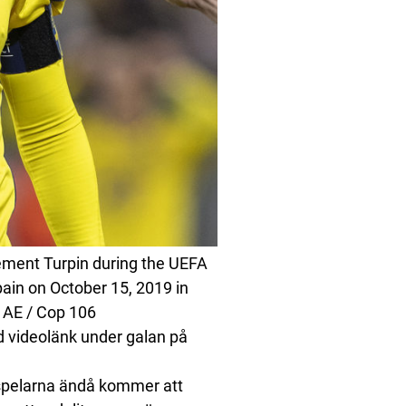
ement Turpin during the UEFA
ain on October 15, 2019 in
d AE / Cop 106
d videolänk under galan på
 spelarna ändå kommer att