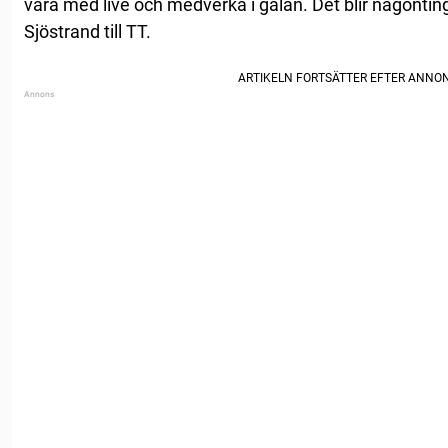
vara med live och medverka i galan. Det blir någonting 
Sjöstrand till TT.