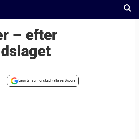
er – efter
ndslaget
Lägg till som önskad källa på Google