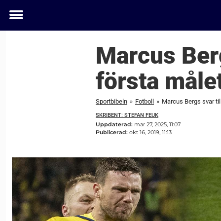
Toggle
menu
Marcus Bergs
första målet
Sportbibeln
»
Fotboll
»
Marcus Bergs svar till
SKRIBENT: STEFAN FEUK
Uppdaterad:
mar 27, 2025, 11:07
Publicerad:
okt 16, 2019, 11:13