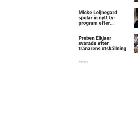
Micke Leijnegard
spelar in nytt tv-
program efter
Mästarnas mästare
Preben Elkjaer
svarade efter
tränarens utskällning