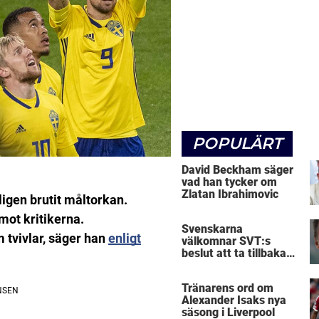
POPULÄRT
David Beckham säger
vad han tycker om
Zlatan Ibrahimovic
igen brutit måltorkan.
mot kritikerna.
Svenskarna
m tvivlar, säger han
enligt
välkomnar SVT:s
beslut att ta tillbaka
Micke Leijnegard
Tränarens ord om
Alexander Isaks nya
säsong i Liverpool