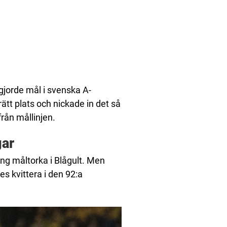
gjorde mål i svenska A-
rätt plats och nickade in det så
rån mållinjen.
gar
ng måltorka i Blågult. Men
s kvittera i den 92:a