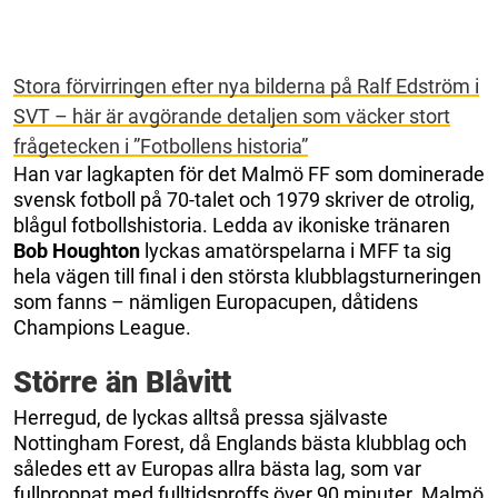
Stora förvirringen efter nya bilderna på Ralf Edström i
SVT – här är avgörande detaljen som väcker stort
frågetecken i ”Fotbollens historia”
Han var lagkapten för det Malmö FF som dominerade
svensk fotboll på 70-talet och 1979 skriver de otrolig,
blågul fotbollshistoria. Ledda av ikoniske tränaren
Bob Houghton
lyckas amatörspelarna i MFF ta sig
hela vägen till final i den största klubblagsturneringen
som fanns – nämligen Europacupen, dåtidens
Champions League.
Större än Blåvitt
Herregud, de lyckas alltså pressa självaste
Nottingham Forest, då Englands bästa klubblag och
således ett av Europas allra bästa lag, som var
fullproppat med fulltidsproffs över 90 minuter. Malmö