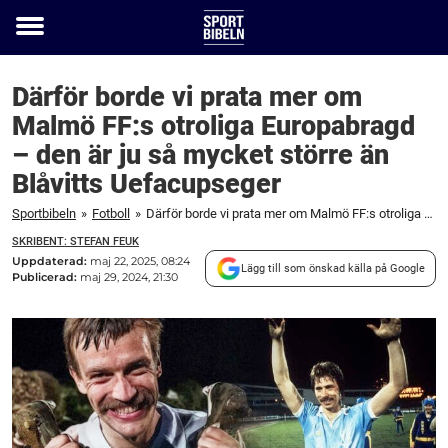
Toggle
menu
Därför borde vi prata mer om
Malmö FF:s otroliga Europabragd
– den är ju så mycket större än
Blåvitts Uefacupseger
Sportbibeln
»
Fotboll
»
Därför borde vi prata mer om Malmö FF:s otroliga Europabragd – den är ju så mycket större än Blåvitts Uefacupseger
SKRIBENT: STEFAN FEUK
Uppdaterad:
maj 22, 2025, 08:24
Lägg till som önskad källa på Google
Publicerad:
maj 29, 2024, 21:30